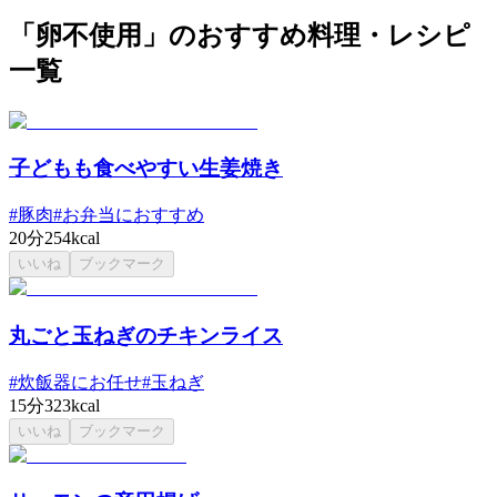
「卵不使用」のおすすめ料理・レシピ
一覧
子どもも食べやすい生姜焼き
#
豚肉
#
お弁当におすすめ
20分
254kcal
いいね
ブックマーク
丸ごと玉ねぎのチキンライス
#
炊飯器にお任せ
#
玉ねぎ
15分
323kcal
いいね
ブックマーク