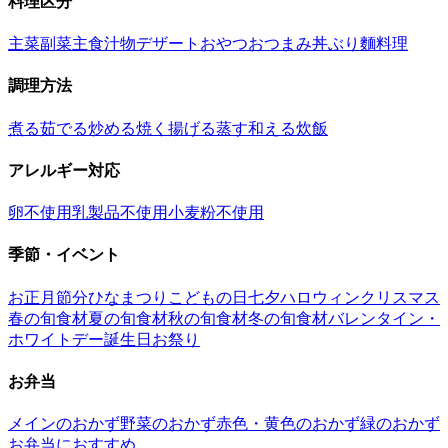
料理区分
主菜
副菜
主食
汁物
デザート
おやつ
おつまみ
丼ぶり
麵料理
調理方法
煮る
茹でる
炒める
焼く
揚げる
蒸す
和える
炊飯
アレルギー対応
卵不使用
乳製品不使用
小麦粉不使用
季節・イベント
お正月
節分
ひなまつり
こどもの日
七夕
ハロウィン
クリスマス
春の旬食材
夏の旬食材
秋の旬食材
冬の旬食材
バレンタイン・
ホワイトデー
誕生日
お祭り
お弁当
メインのおかず
野菜のおかず
赤色・黄色のおかず
緑のおかず
お弁当におすすめ