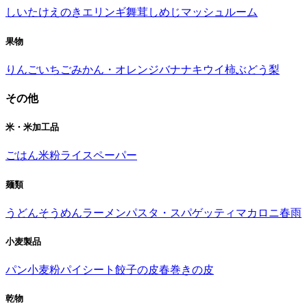
しいたけ
えのき
エリンギ
舞茸
しめじ
マッシュルーム
果物
りんご
いちご
みかん・オレンジ
バナナ
キウイ
柿
ぶどう
梨
その他
米・米加工品
ごはん
米粉
ライスペーパー
麺類
うどん
そうめん
ラーメン
パスタ・スパゲッティ
マカロニ
春雨
小麦製品
パン
小麦粉
パイシート
餃子の皮
春巻きの皮
乾物