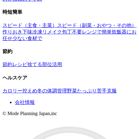
時短簡単
スピード（主食・主菜）
スピード（副菜・おやつ・その他）
作りおき
下味冷凍
リメイク
包丁不要
レンジで簡単
炊飯器にお
任せ
少ない食材で
節約
節約レシピ
捨てる部位活用
ヘルスケア
カロリー控えめ
冬の体調管理
野菜たっぷり
苦手克服
会社情報
© Mode Planning Japan,inc