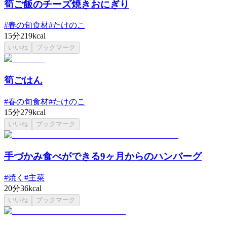
筍ご飯のチーズ焼きおにぎり
#
春の旬食材
#
たけのこ
15分
219kcal
いいね
ブックマーク
筍ごはん
#
春の旬食材
#
たけのこ
15分
279kcal
いいね
ブックマーク
手づかみ食べができる9ヶ月からのハンバーグ
#
焼く
#
主菜
20分
36kcal
いいね
ブックマーク