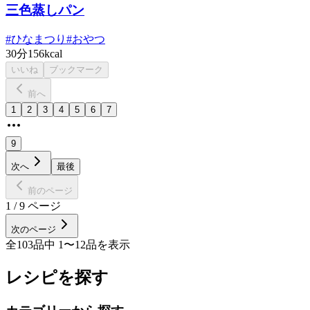
三色蒸しパン
#
ひなまつり
#
おやつ
30分
156kcal
いいね
ブックマーク
前へ
1
2
3
4
5
6
7
9
次へ
最後
前のページ
1
/
9
ページ
次のページ
全
103
品中
1
〜
12
品を表示
レシピを探す