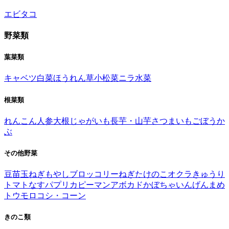
エビ
タコ
野菜類
葉菜類
キャベツ
白菜
ほうれん草
小松菜
ニラ
水菜
根菜類
れんこん
人参
大根
じゃがいも
長芋・山芋
さつまいも
ごぼう
か
ぶ
その他野菜
豆苗
玉ねぎ
もやし
ブロッコリー
ねぎ
たけのこ
オクラ
きゅうり
トマト
なす
パプリカ
ピーマン
アボカド
かぼちゃ
いんげんまめ
トウモロコシ・コーン
きのこ類