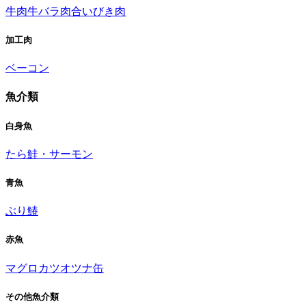
牛肉
牛バラ肉
合いびき肉
加工肉
ベーコン
魚介類
白身魚
たら
鮭・サーモン
青魚
ぶり
鰆
赤魚
マグロ
カツオ
ツナ缶
その他魚介類