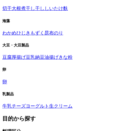
切干大根
煮干し
干ししいたけ
麩
海藻
わかめ
ひじき
もずく
昆布
のり
大豆・大豆製品
豆腐
厚揚げ
豆乳
納豆
油揚げ
きな粉
卵
卵
乳製品
牛乳
チーズ
ヨーグルト
生クリーム
目的から探す