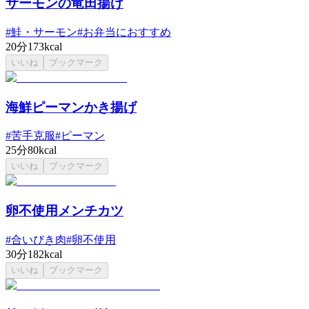
サーモンの竜田揚げ
#
鮭・サーモン
#
お弁当におすすめ
20分
173kcal
いいね
ブックマーク
海鮮ピーマンかき揚げ
#
苦手克服
#
ピーマン
25分
80kcal
いいね
ブックマーク
卵不使用メンチカツ
#
合いびき肉
#
卵不使用
30分
182kcal
いいね
ブックマーク