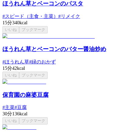
ほうれん草とベーコンのパスタ
#
スピード（主食・主菜）
#
リメイク
15分
340kcal
いいね
ブックマーク
ほうれん草とベーコンのバター醤油炒め
#
ほうれん草
#
緑のおかず
15分
42kcal
いいね
ブックマーク
保育園の麻婆豆腐
#
主菜
#
豆腐
30分
136kcal
いいね
ブックマーク