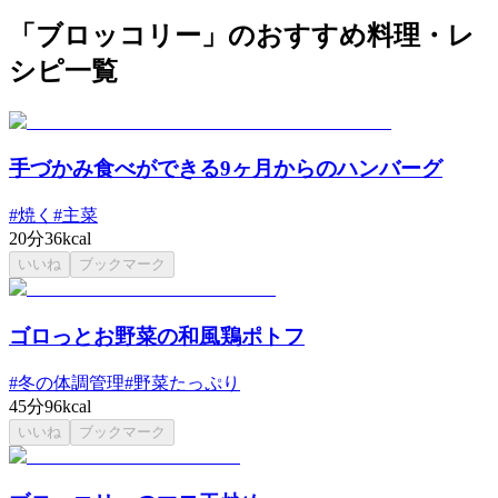
「ブロッコリー」のおすすめ料理・レ
シピ一覧
手づかみ食べができる9ヶ月からのハンバーグ
#
焼く
#
主菜
20分
36kcal
いいね
ブックマーク
ゴロっとお野菜の和風鶏ポトフ
#
冬の体調管理
#
野菜たっぷり
45分
96kcal
いいね
ブックマーク