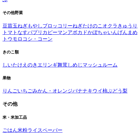
その他野菜
豆苗
玉ねぎ
もやし
ブロッコリー
ねぎ
たけのこ
オクラ
きゅうり
トマト
なす
パプリカ
ピーマン
アボカド
かぼちゃ
いんげんまめ
トウモロコシ・コーン
きのこ類
しいたけ
えのき
エリンギ
舞茸
しめじ
マッシュルーム
果物
りんご
いちご
みかん・オレンジ
バナナ
キウイ
柿
ぶどう
梨
その他
米・米加工品
ごはん
米粉
ライスペーパー