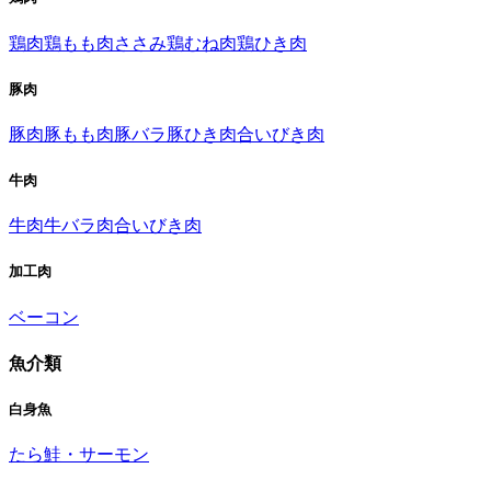
鶏肉
鶏もも肉
ささみ
鶏むね肉
鶏ひき肉
豚肉
豚肉
豚もも肉
豚バラ
豚ひき肉
合いびき肉
牛肉
牛肉
牛バラ肉
合いびき肉
加工肉
ベーコン
魚介類
白身魚
たら
鮭・サーモン