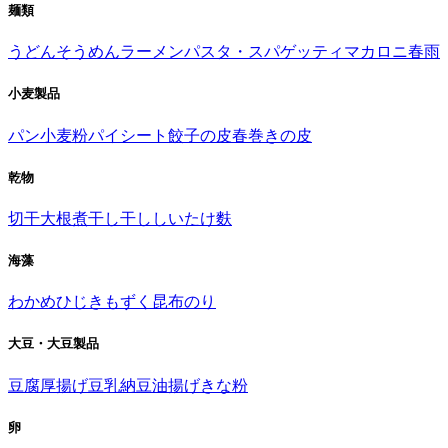
麺類
うどん
そうめん
ラーメン
パスタ・スパゲッティ
マカロニ
春雨
小麦製品
パン
小麦粉
パイシート
餃子の皮
春巻きの皮
乾物
切干大根
煮干し
干ししいたけ
麩
海藻
わかめ
ひじき
もずく
昆布
のり
大豆・大豆製品
豆腐
厚揚げ
豆乳
納豆
油揚げ
きな粉
卵