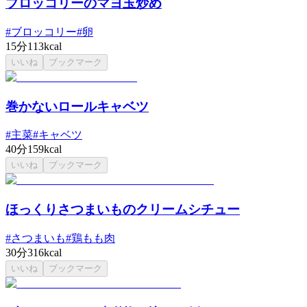
ブロッコリーのマヨ玉炒め
#
ブロッコリー
#
卵
15分
113kcal
いいね
ブックマーク
巻かないロールキャベツ
#
主菜
#
キャベツ
40分
159kcal
いいね
ブックマーク
ほっくりさつまいものクリームシチュー
#
さつまいも
#
鶏もも肉
30分
316kcal
いいね
ブックマーク