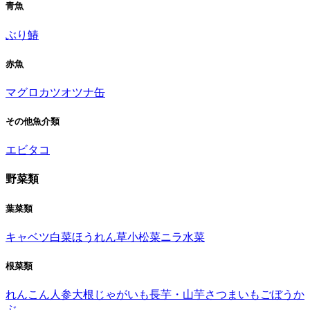
青魚
ぶり
鰆
赤魚
マグロ
カツオ
ツナ缶
その他魚介類
エビ
タコ
野菜類
葉菜類
キャベツ
白菜
ほうれん草
小松菜
ニラ
水菜
根菜類
れんこん
人参
大根
じゃがいも
長芋・山芋
さつまいも
ごぼう
か
ぶ