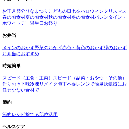
お正月
節分
ひなまつり
こどもの日
七夕
ハロウィン
クリスマス
春の旬食材
夏の旬食材
秋の旬食材
冬の旬食材
バレンタイン・
ホワイトデー
誕生日
お祭り
お弁当
メインのおかず
野菜のおかず
赤色・黄色のおかず
緑のおかず
お弁当におすすめ
時短簡単
スピード（主食・主菜）
スピード（副菜・おやつ・その他）
作りおき
下味冷凍
リメイク
包丁不要
レンジで簡単
炊飯器にお
任せ
少ない食材で
節約
節約レシピ
捨てる部位活用
ヘルスケア