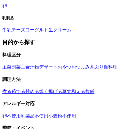
卵
乳製品
牛乳
チーズ
ヨーグルト
生クリーム
目的から探す
料理区分
主菜
副菜
主食
汁物
デザート
おやつ
おつまみ
丼ぶり
麵料理
調理方法
煮る
茹でる
炒める
焼く
揚げる
蒸す
和える
炊飯
アレルギー対応
卵不使用
乳製品不使用
小麦粉不使用
季節・イベント