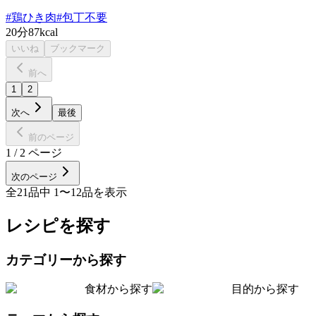
#
鶏ひき肉
#
包丁不要
20分
87kcal
いいね
ブックマーク
前へ
1
2
次へ
最後
前のページ
1
/
2
ページ
次のページ
全
21
品中
1
〜
12
品を表示
レシピを探す
カテゴリーから探す
食材から探す
目的から探す