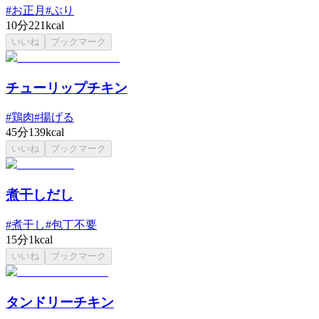
#
お正月
#
ぶり
10分
221kcal
いいね
ブックマーク
チューリップチキン
#
鶏肉
#
揚げる
45分
139kcal
いいね
ブックマーク
煮干しだし
#
煮干し
#
包丁不要
15分
1kcal
いいね
ブックマーク
タンドリーチキン