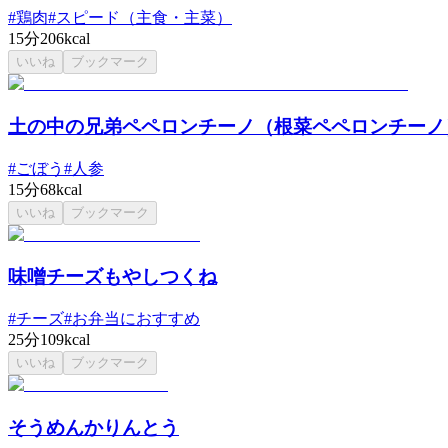
#
鶏肉
#
スピード（主食・主菜）
15分
206kcal
いいね
ブックマーク
土の中の兄弟ペペロンチーノ（根菜ペペロンチーノ
#
ごぼう
#
人参
15分
68kcal
いいね
ブックマーク
味噌チーズもやしつくね
#
チーズ
#
お弁当におすすめ
25分
109kcal
いいね
ブックマーク
そうめんかりんとう