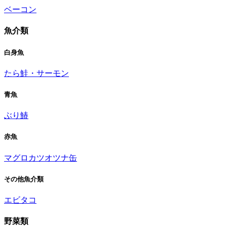
ベーコン
魚介類
白身魚
たら
鮭・サーモン
青魚
ぶり
鰆
赤魚
マグロ
カツオ
ツナ缶
その他魚介類
エビ
タコ
野菜類