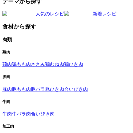
テーマから探す
人気のレシピ
新着レシピ
食材から探す
肉類
鶏肉
鶏肉
鶏もも肉
ささみ
鶏むね肉
鶏ひき肉
豚肉
豚肉
豚もも肉
豚バラ
豚ひき肉
合いびき肉
牛肉
牛肉
牛バラ肉
合いびき肉
加工肉