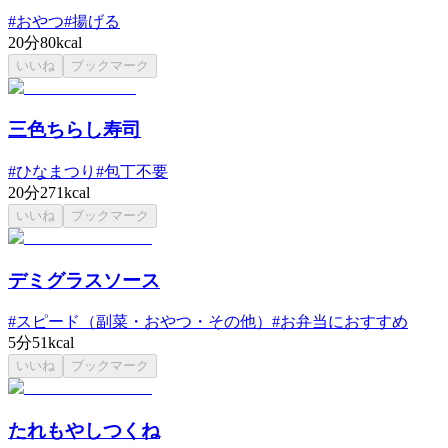
#
おやつ
#
揚げる
20分
80kcal
いいね
ブックマーク
三色ちらし寿司
#
ひなまつり
#
包丁不要
20分
271kcal
いいね
ブックマーク
デミグラスソース
#
スピード（副菜・おやつ・その他）
#
お弁当におすすめ
5分
51kcal
いいね
ブックマーク
たれもやしつくね