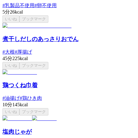
#
乳製品不使用
#
卵不使用
5分
26kcal
いいね
ブックマーク
煮干しだしのあっさりおでん
#
大根
#
厚揚げ
45分
225kcal
いいね
ブックマーク
鶏つくね巾着
#
油揚げ
#
鶏ひき肉
10分
145kcal
いいね
ブックマーク
塩肉じゃが