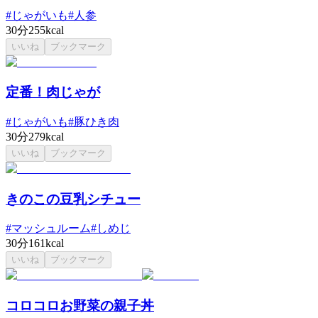
#
じゃがいも
#
人参
30分
255kcal
いいね
ブックマーク
定番！肉じゃが
#
じゃがいも
#
豚ひき肉
30分
279kcal
いいね
ブックマーク
きのこの豆乳シチュー
#
マッシュルーム
#
しめじ
30分
161kcal
いいね
ブックマーク
コロコロお野菜の親子丼