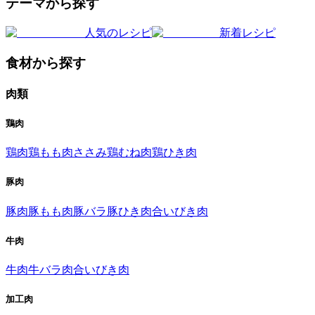
テーマから探す
人気のレシピ
新着レシピ
食材から探す
肉類
鶏肉
鶏肉
鶏もも肉
ささみ
鶏むね肉
鶏ひき肉
豚肉
豚肉
豚もも肉
豚バラ
豚ひき肉
合いびき肉
牛肉
牛肉
牛バラ肉
合いびき肉
加工肉