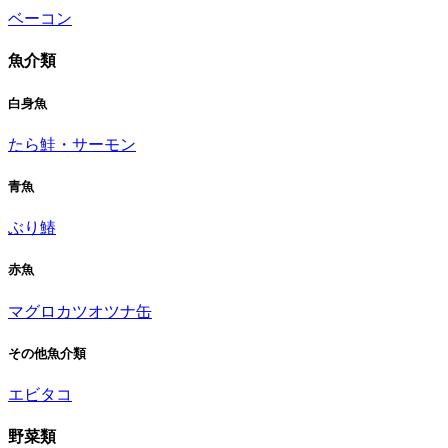
ベーコン
魚介類
白身魚
たら
鮭・サーモン
青魚
ぶり
鰆
赤魚
マグロ
カツオ
ツナ缶
その他魚介類
エビ
タコ
野菜類