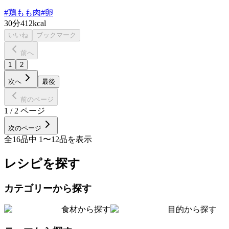
#
鶏もも肉
#
卵
30分
412kcal
いいね
ブックマーク
前へ
1
2
次へ
最後
前のページ
1
/
2
ページ
次のページ
全
16
品中
1
〜
12
品を表示
レシピを探す
カテゴリーから探す
食材から探す
目的から探す