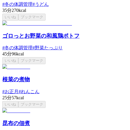
#
冬の体調管理
#
うどん
35分
270kcal
いいね
ブックマーク
ゴロっとお野菜の和風鶏ポトフ
#
冬の体調管理
#
野菜たっぷり
45分
96kcal
いいね
ブックマーク
根菜の煮物
#
お正月
#
れんこん
25分
57kcal
いいね
ブックマーク
昆布の佃煮