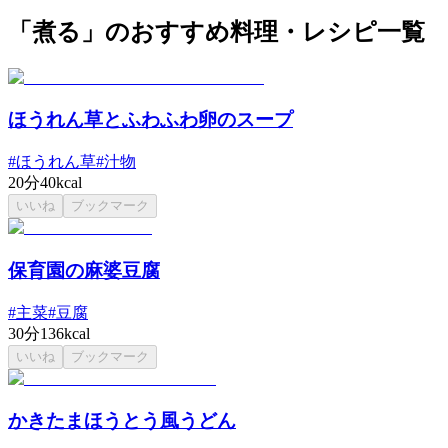
「煮る」のおすすめ料理・レシピ一覧
ほうれん草とふわふわ卵のスープ
#
ほうれん草
#
汁物
20分
40kcal
いいね
ブックマーク
保育園の麻婆豆腐
#
主菜
#
豆腐
30分
136kcal
いいね
ブックマーク
かきたまほうとう風うどん