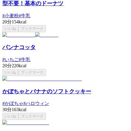
型不要！基本のドーナツ
#
小麦粉
#
牛乳
20分
154kcal
いいね
ブックマーク
パンナコッタ
#
いちご
#
牛乳
20分
220kcal
いいね
ブックマーク
かぼちゃとバナナのソフトクッキー
#
かぼちゃ
#
ハロウィン
30分
163kcal
いいね
ブックマーク