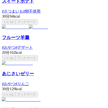
スイートポテト
#
さつまいも
#
卵不使用
30分
94kcal
いいね
ブックマーク
フルーツ羊羹
#
おやつ
#
デザート
20分
102kcal
いいね
ブックマーク
あじさいゼリー
#
おやつ
#
りんご
30分
129kcal
いいね
ブックマーク