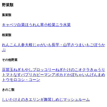
野菜類
葉菜類
キャベツ
白菜
ほうれん草
小松菜
ニラ
水菜
根菜類
れんこん
人参
大根
じゃがいも
長芋・山芋
さつまいも
ごぼう
か
ぶ
その他野菜
豆苗
玉ねぎ
もやし
ブロッコリー
ねぎ
たけのこ
オクラ
きゅうり
トマト
なす
パプリカ
ピーマン
アボカド
かぼちゃ
いんげんまめ
トウモロコシ・コーン
きのこ類
しいたけ
えのき
エリンギ
舞茸
しめじ
マッシュルーム