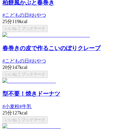
柏餅風かぶと春巻き
#
こどもの日
#
おやつ
25分
119kcal
いいね
ブックマーク
春巻きの皮で作るこいのぼりクレープ
#
こどもの日
#
おやつ
20分
147kcal
いいね
ブックマーク
型不要！焼きドーナツ
#
小麦粉
#
牛乳
25分
127kcal
いいね
ブックマーク