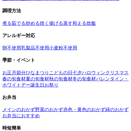
調理方法
煮る
茹でる
炒める
焼く
揚げる
蒸す
和える
炊飯
アレルギー対応
卵不使用
乳製品不使用
小麦粉不使用
季節・イベント
お正月
節分
ひなまつり
こどもの日
七夕
ハロウィン
クリスマス
春の旬食材
夏の旬食材
秋の旬食材
冬の旬食材
バレンタイン・
ホワイトデー
誕生日
お祭り
お弁当
メインのおかず
野菜のおかず
赤色・黄色のおかず
緑のおかず
お弁当におすすめ
時短簡単