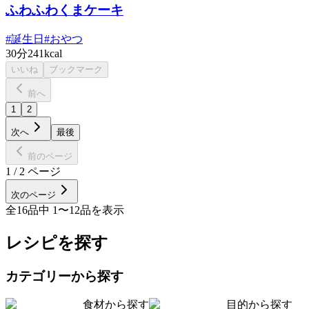
ふわふわくまケーキ
#
誕生日
#
おやつ
30分
241kcal
いいね
ブックマーク
前へ
1
2
次へ
最後
前のページ
1
/
2
ページ
次のページ
全
16
品中
1
〜
12
品を表示
レシピを探す
カテゴリーから探す
食材から探す
目的から探す