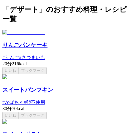
「デザート」のおすすめ料理・レシピ
一覧
りんごパンケーキ
#
りんご
#
さつまいも
20分
216kcal
いいね
ブックマーク
スイートパンプキン
#
かぼちゃ
#
卵不使用
30分
70kcal
いいね
ブックマーク