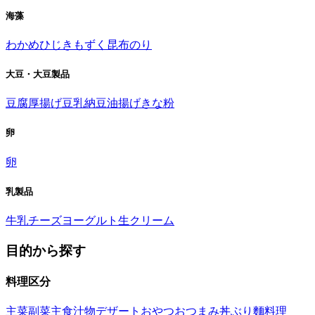
海藻
わかめ
ひじき
もずく
昆布
のり
大豆・大豆製品
豆腐
厚揚げ
豆乳
納豆
油揚げ
きな粉
卵
卵
乳製品
牛乳
チーズ
ヨーグルト
生クリーム
目的から探す
料理区分
主菜
副菜
主食
汁物
デザート
おやつ
おつまみ
丼ぶり
麵料理