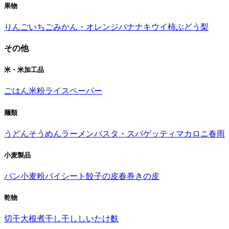
果物
りんご
いちご
みかん・オレンジ
バナナ
キウイ
柿
ぶどう
梨
その他
米・米加工品
ごはん
米粉
ライスペーパー
麺類
うどん
そうめん
ラーメン
パスタ・スパゲッティ
マカロニ
春雨
小麦製品
パン
小麦粉
パイシート
餃子の皮
春巻きの皮
乾物
切干大根
煮干し
干ししいたけ
麩