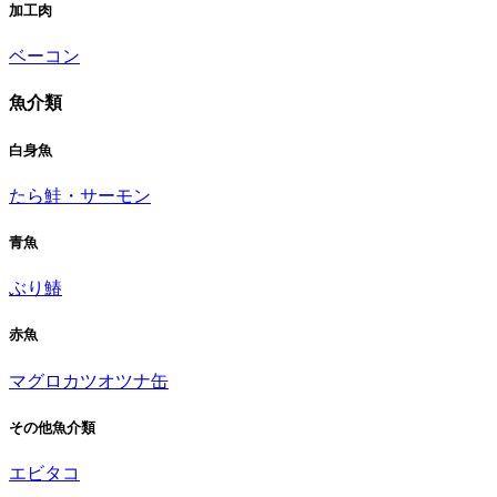
加工肉
ベーコン
魚介類
白身魚
たら
鮭・サーモン
青魚
ぶり
鰆
赤魚
マグロ
カツオ
ツナ缶
その他魚介類
エビ
タコ