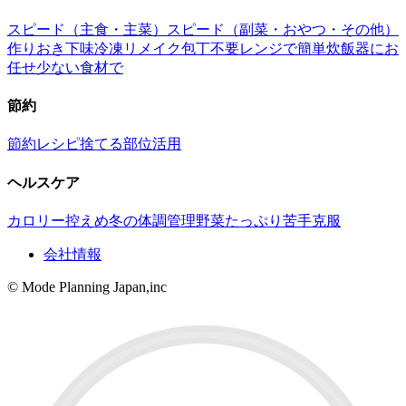
スピード（主食・主菜）
スピード（副菜・おやつ・その他）
作りおき
下味冷凍
リメイク
包丁不要
レンジで簡単
炊飯器にお
任せ
少ない食材で
節約
節約レシピ
捨てる部位活用
ヘルスケア
カロリー控えめ
冬の体調管理
野菜たっぷり
苦手克服
会社情報
© Mode Planning Japan,inc