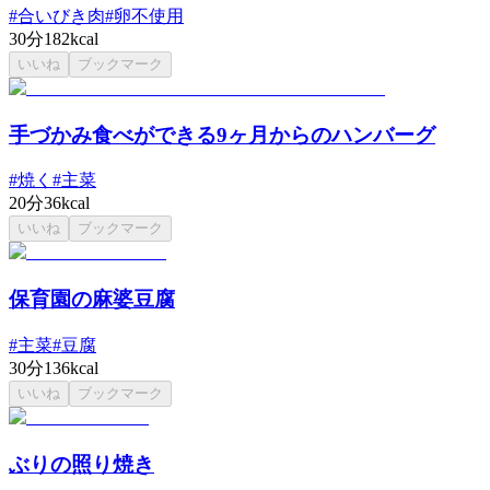
#
合いびき肉
#
卵不使用
30分
182kcal
いいね
ブックマーク
手づかみ食べができる9ヶ月からのハンバーグ
#
焼く
#
主菜
20分
36kcal
いいね
ブックマーク
保育園の麻婆豆腐
#
主菜
#
豆腐
30分
136kcal
いいね
ブックマーク
ぶりの照り焼き