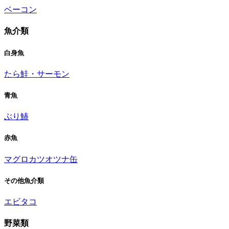
ベーコン
魚介類
白身魚
たら
鮭・サーモン
青魚
ぶり
鰆
赤魚
マグロ
カツオ
ツナ缶
その他魚介類
エビ
タコ
野菜類