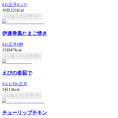
#
お正月
#
ぶり
10分
221kcal
いいね
ブックマーク
伊達巻風たまご焼き
#
お正月
#
卵
15分
87kcal
いいね
ブックマーク
えびの姿茹で
#
エビ
#
お正月
5分
13kcal
いいね
ブックマーク
チューリップチキン