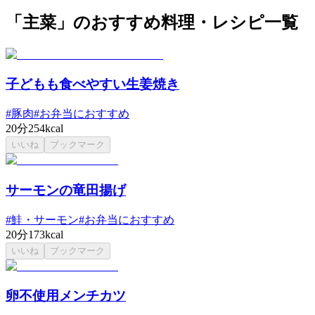
「主菜」のおすすめ料理・レシピ一覧
子どもも食べやすい生姜焼き
#
豚肉
#
お弁当におすすめ
20分
254kcal
いいね
ブックマーク
サーモンの竜田揚げ
#
鮭・サーモン
#
お弁当におすすめ
20分
173kcal
いいね
ブックマーク
卵不使用メンチカツ