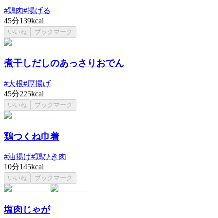
#
鶏肉
#
揚げる
45分
139kcal
いいね
ブックマーク
煮干しだしのあっさりおでん
#
大根
#
厚揚げ
45分
225kcal
いいね
ブックマーク
鶏つくね巾着
#
油揚げ
#
鶏ひき肉
10分
145kcal
いいね
ブックマーク
塩肉じゃが