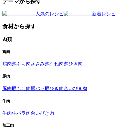
テーマから探す
人気のレシピ
新着レシピ
食材から探す
肉類
鶏肉
鶏肉
鶏もも肉
ささみ
鶏むね肉
鶏ひき肉
豚肉
豚肉
豚もも肉
豚バラ
豚ひき肉
合いびき肉
牛肉
牛肉
牛バラ肉
合いびき肉
加工肉