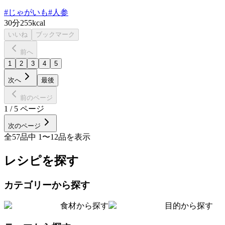
#
じゃがいも
#
人参
30分
255kcal
いいね
ブックマーク
前へ
1
2
3
4
5
次へ
最後
前のページ
1
/
5
ページ
次のページ
全
57
品中
1
〜
12
品を表示
レシピを探す
カテゴリーから探す
食材から探す
目的から探す