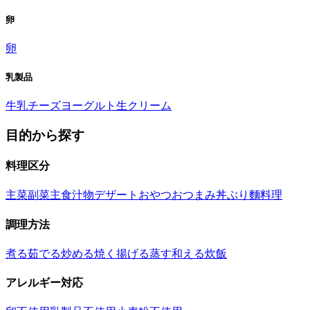
卵
卵
乳製品
牛乳
チーズ
ヨーグルト
生クリーム
目的から探す
料理区分
主菜
副菜
主食
汁物
デザート
おやつ
おつまみ
丼ぶり
麵料理
調理方法
煮る
茹でる
炒める
焼く
揚げる
蒸す
和える
炊飯
アレルギー対応