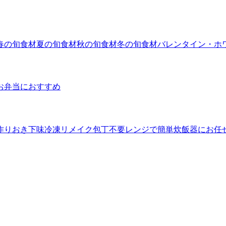
春の旬食材
夏の旬食材
秋の旬食材
冬の旬食材
バレンタイン・ホ
お弁当におすすめ
作りおき
下味冷凍
リメイク
包丁不要
レンジで簡単
炊飯器にお任