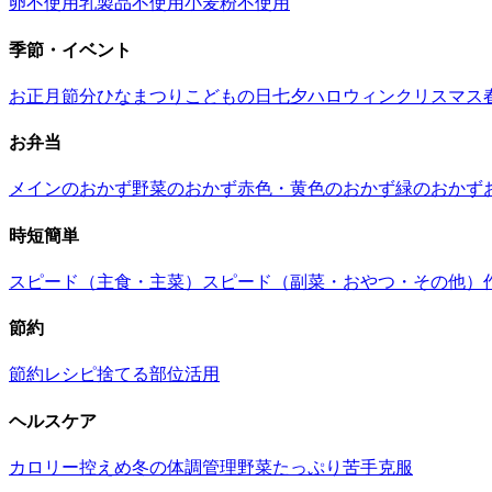
卵不使用
乳製品不使用
小麦粉不使用
季節・イベント
お正月
節分
ひなまつり
こどもの日
七夕
ハロウィン
クリスマス
お弁当
メインのおかず
野菜のおかず
赤色・黄色のおかず
緑のおかず
時短簡単
スピード（主食・主菜）
スピード（副菜・おやつ・その他）
節約
節約レシピ
捨てる部位活用
ヘルスケア
カロリー控えめ
冬の体調管理
野菜たっぷり
苦手克服