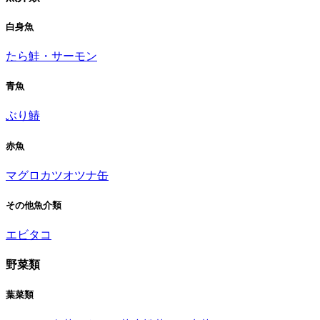
白身魚
たら
鮭・サーモン
青魚
ぶり
鰆
赤魚
マグロ
カツオ
ツナ缶
その他魚介類
エビ
タコ
野菜類
葉菜類