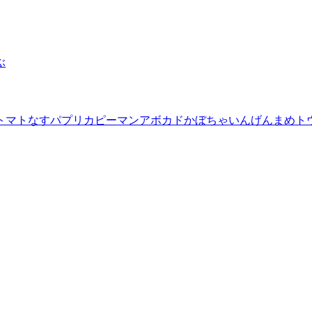
ぶ
トマト
なす
パプリカ
ピーマン
アボカド
かぼちゃ
いんげんまめ
ト