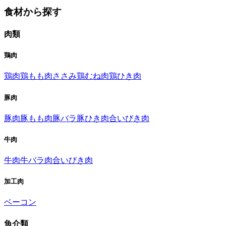
食材から探す
肉類
鶏肉
鶏肉
鶏もも肉
ささみ
鶏むね肉
鶏ひき肉
豚肉
豚肉
豚もも肉
豚バラ
豚ひき肉
合いびき肉
牛肉
牛肉
牛バラ肉
合いびき肉
加工肉
ベーコン
魚介類