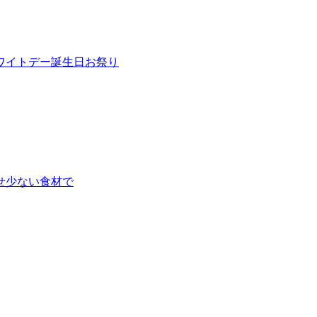
ワイトデー
誕生日
お祭り
せ
少ない食材で