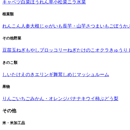
キャベツ
白菜
ほうれん草
小松菜
ニラ
水菜
根菜類
れんこん
人参
大根
じゃがいも
長芋・山芋
さつまいも
ごぼう
か
その他野菜
豆苗
玉ねぎ
もやし
ブロッコリー
ねぎ
たけのこ
オクラ
きゅうり
きのこ類
しいたけ
えのき
エリンギ
舞茸
しめじ
マッシュルーム
果物
りんご
いちご
みかん・オレンジ
バナナ
キウイ
柿
ぶどう
梨
その他
米・米加工品