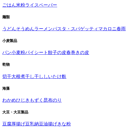
ごはん
米粉
ライスペーパー
麺類
うどん
そうめん
ラーメン
パスタ・スパゲッティ
マカロニ
春雨
小麦製品
パン
小麦粉
パイシート
餃子の皮
春巻きの皮
乾物
切干大根
煮干し
干ししいたけ
麩
海藻
わかめ
ひじき
もずく
昆布
のり
大豆・大豆製品
豆腐
厚揚げ
豆乳
納豆
油揚げ
きな粉