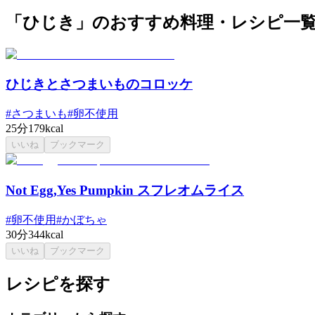
「ひじき」のおすすめ料理・レシピ一
ひじきとさつまいものコロッケ
#
さつまいも
#
卵不使用
25分
179kcal
いいね
ブックマーク
Not Egg,Yes Pumpkin スフレオムライス
#
卵不使用
#
かぼちゃ
30分
344kcal
いいね
ブックマーク
レシピを探す