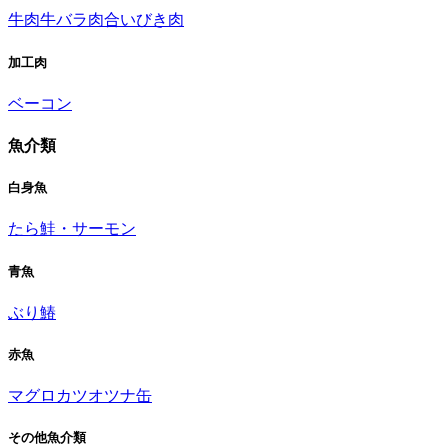
牛肉
牛バラ肉
合いびき肉
加工肉
ベーコン
魚介類
白身魚
たら
鮭・サーモン
青魚
ぶり
鰆
赤魚
マグロ
カツオ
ツナ缶
その他魚介類