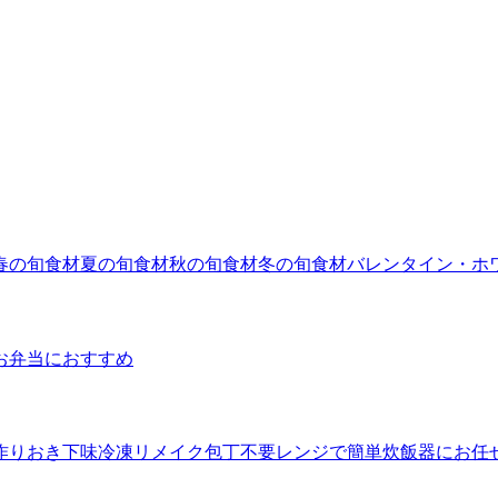
春の旬食材
夏の旬食材
秋の旬食材
冬の旬食材
バレンタイン・ホ
お弁当におすすめ
作りおき
下味冷凍
リメイク
包丁不要
レンジで簡単
炊飯器にお任