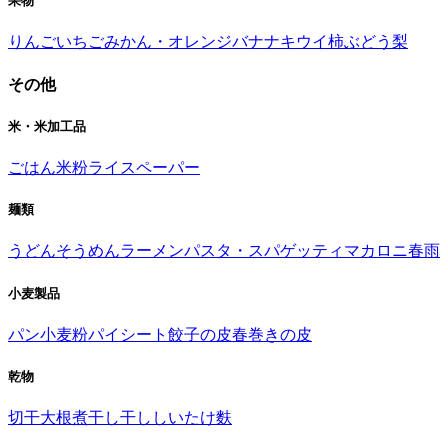
果物
りんご
いちご
みかん・オレンジ
バナナ
キウイ
柿
ぶどう
梨
その他
米・米加工品
ごはん
米粉
ライスペーパー
麺類
うどん
そうめん
ラーメン
パスタ・スパゲッティ
マカロニ
春雨
小麦製品
パン
小麦粉
パイシート
餃子の皮
春巻きの皮
乾物
切干大根
煮干し
干ししいたけ
麩