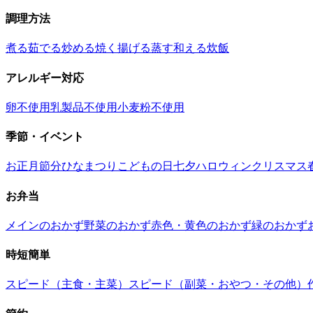
調理方法
煮る
茹でる
炒める
焼く
揚げる
蒸す
和える
炊飯
アレルギー対応
卵不使用
乳製品不使用
小麦粉不使用
季節・イベント
お正月
節分
ひなまつり
こどもの日
七夕
ハロウィン
クリスマス
お弁当
メインのおかず
野菜のおかず
赤色・黄色のおかず
緑のおかず
時短簡単
スピード（主食・主菜）
スピード（副菜・おやつ・その他）