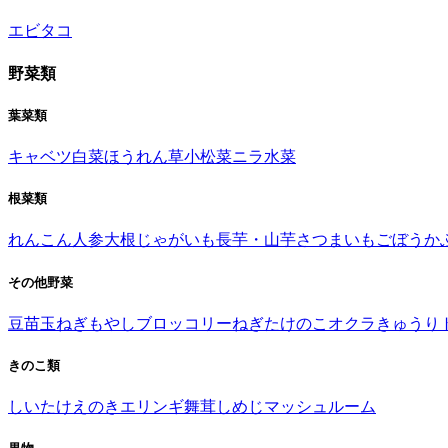
エビ
タコ
野菜類
葉菜類
キャベツ
白菜
ほうれん草
小松菜
ニラ
水菜
根菜類
れんこん
人参
大根
じゃがいも
長芋・山芋
さつまいも
ごぼう
か
その他野菜
豆苗
玉ねぎ
もやし
ブロッコリー
ねぎ
たけのこ
オクラ
きゅうり
きのこ類
しいたけ
えのき
エリンギ
舞茸
しめじ
マッシュルーム