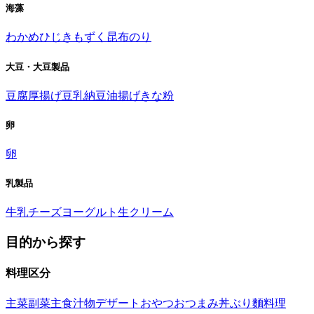
海藻
わかめ
ひじき
もずく
昆布
のり
大豆・大豆製品
豆腐
厚揚げ
豆乳
納豆
油揚げ
きな粉
卵
卵
乳製品
牛乳
チーズ
ヨーグルト
生クリーム
目的から探す
料理区分
主菜
副菜
主食
汁物
デザート
おやつ
おつまみ
丼ぶり
麵料理