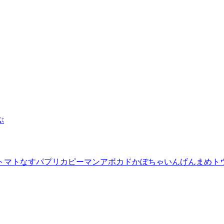
ぶ
トマト
なす
パプリカ
ピーマン
アボカド
かぼちゃ
いんげんまめ
ト