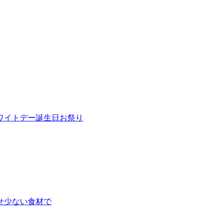
ワイトデー
誕生日
お祭り
せ
少ない食材で