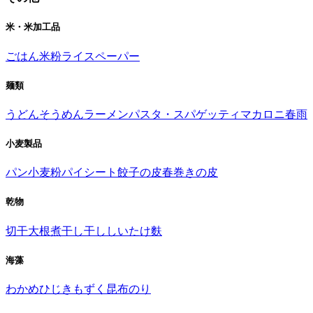
米・米加工品
ごはん
米粉
ライスペーパー
麺類
うどん
そうめん
ラーメン
パスタ・スパゲッティ
マカロニ
春雨
小麦製品
パン
小麦粉
パイシート
餃子の皮
春巻きの皮
乾物
切干大根
煮干し
干ししいたけ
麩
海藻
わかめ
ひじき
もずく
昆布
のり