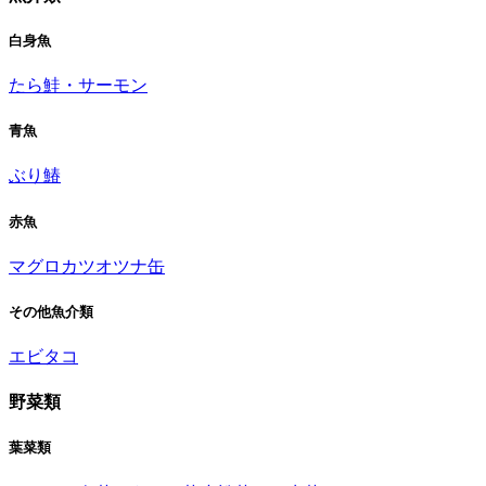
白身魚
たら
鮭・サーモン
青魚
ぶり
鰆
赤魚
マグロ
カツオ
ツナ缶
その他魚介類
エビ
タコ
野菜類
葉菜類