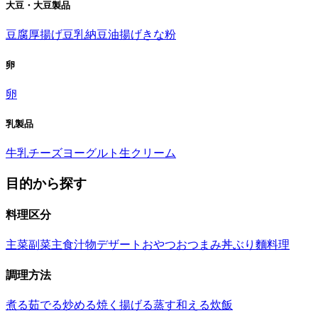
大豆・大豆製品
豆腐
厚揚げ
豆乳
納豆
油揚げ
きな粉
卵
卵
乳製品
牛乳
チーズ
ヨーグルト
生クリーム
目的から探す
料理区分
主菜
副菜
主食
汁物
デザート
おやつ
おつまみ
丼ぶり
麵料理
調理方法
煮る
茹でる
炒める
焼く
揚げる
蒸す
和える
炊飯