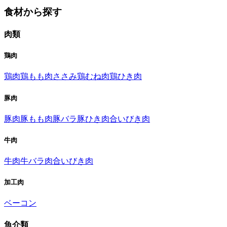
食材から探す
肉類
鶏肉
鶏肉
鶏もも肉
ささみ
鶏むね肉
鶏ひき肉
豚肉
豚肉
豚もも肉
豚バラ
豚ひき肉
合いびき肉
牛肉
牛肉
牛バラ肉
合いびき肉
加工肉
ベーコン
魚介類