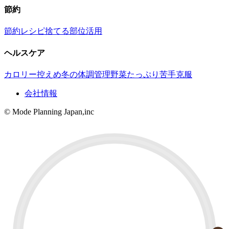
節約
節約レシピ
捨てる部位活用
ヘルスケア
カロリー控えめ
冬の体調管理
野菜たっぷり
苦手克服
会社情報
© Mode Planning Japan,inc