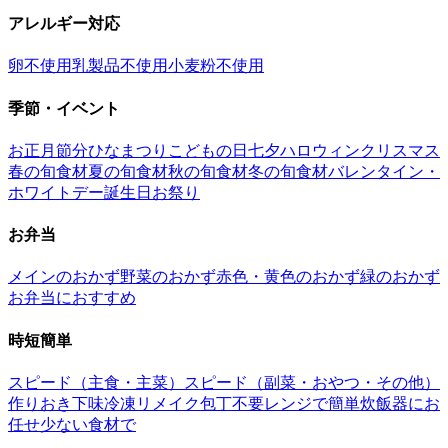
アレルギー対応
卵不使用
乳製品不使用
小麦粉不使用
季節・イベント
お正月
節分
ひなまつり
こどもの日
七夕
ハロウィン
クリスマス
春の旬食材
夏の旬食材
秋の旬食材
冬の旬食材
バレンタイン・
ホワイトデー
誕生日
お祭り
お弁当
メインのおかず
野菜のおかず
赤色・黄色のおかず
緑のおかず
お弁当におすすめ
時短簡単
スピード（主食・主菜）
スピード（副菜・おやつ・その他）
作りおき
下味冷凍
リメイク
包丁不要
レンジで簡単
炊飯器にお
任せ
少ない食材で