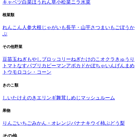
キャベツ
白菜
ほうれん草
小松菜
ニラ
水菜
根菜類
れんこん
人参
大根
じゃがいも
長芋・山芋
さつまいも
ごぼう
か
ぶ
その他野菜
豆苗
玉ねぎ
もやし
ブロッコリー
ねぎ
たけのこ
オクラ
きゅうり
トマト
なす
パプリカ
ピーマン
アボカド
かぼちゃ
いんげんまめ
トウモロコシ・コーン
きのこ類
しいたけ
えのき
エリンギ
舞茸
しめじ
マッシュルーム
果物
りんご
いちご
みかん・オレンジ
バナナ
キウイ
柿
ぶどう
梨
その他