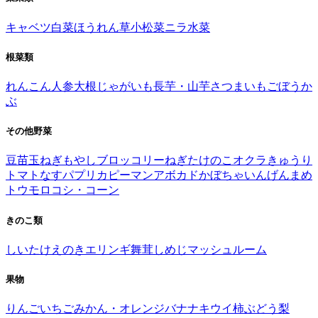
キャベツ
白菜
ほうれん草
小松菜
ニラ
水菜
根菜類
れんこん
人参
大根
じゃがいも
長芋・山芋
さつまいも
ごぼう
か
ぶ
その他野菜
豆苗
玉ねぎ
もやし
ブロッコリー
ねぎ
たけのこ
オクラ
きゅうり
トマト
なす
パプリカ
ピーマン
アボカド
かぼちゃ
いんげんまめ
トウモロコシ・コーン
きのこ類
しいたけ
えのき
エリンギ
舞茸
しめじ
マッシュルーム
果物
りんご
いちご
みかん・オレンジ
バナナ
キウイ
柿
ぶどう
梨