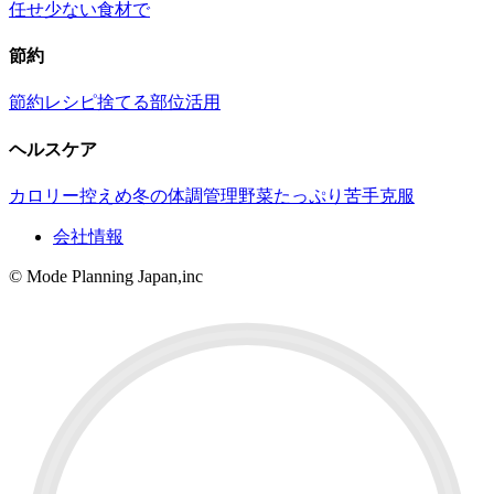
任せ
少ない食材で
節約
節約レシピ
捨てる部位活用
ヘルスケア
カロリー控えめ
冬の体調管理
野菜たっぷり
苦手克服
会社情報
© Mode Planning Japan,inc