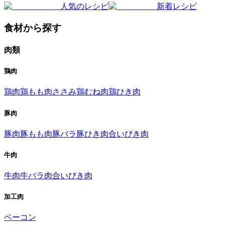
人気のレシピ
新着レシピ
食材から探す
肉類
鶏肉
鶏肉
鶏もも肉
ささみ
鶏むね肉
鶏ひき肉
豚肉
豚肉
豚もも肉
豚バラ
豚ひき肉
合いびき肉
牛肉
牛肉
牛バラ肉
合いびき肉
加工肉
ベーコン