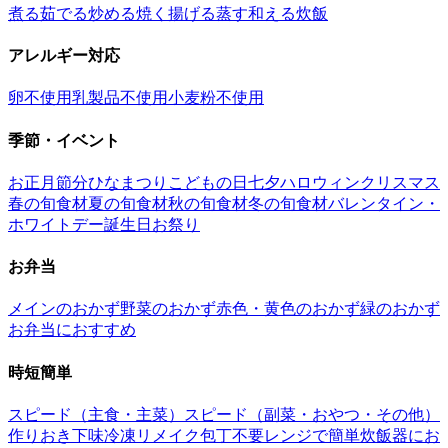
煮る
茹でる
炒める
焼く
揚げる
蒸す
和える
炊飯
アレルギー対応
卵不使用
乳製品不使用
小麦粉不使用
季節・イベント
お正月
節分
ひなまつり
こどもの日
七夕
ハロウィン
クリスマス
春の旬食材
夏の旬食材
秋の旬食材
冬の旬食材
バレンタイン・
ホワイトデー
誕生日
お祭り
お弁当
メインのおかず
野菜のおかず
赤色・黄色のおかず
緑のおかず
お弁当におすすめ
時短簡単
スピード（主食・主菜）
スピード（副菜・おやつ・その他）
作りおき
下味冷凍
リメイク
包丁不要
レンジで簡単
炊飯器にお