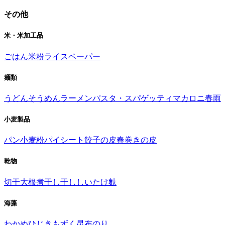
その他
米・米加工品
ごはん
米粉
ライスペーパー
麺類
うどん
そうめん
ラーメン
パスタ・スパゲッティ
マカロニ
春雨
小麦製品
パン
小麦粉
パイシート
餃子の皮
春巻きの皮
乾物
切干大根
煮干し
干ししいたけ
麩
海藻
わかめ
ひじき
もずく
昆布
のり