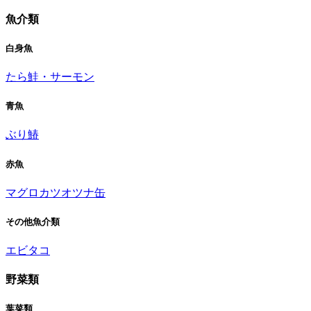
魚介類
白身魚
たら
鮭・サーモン
青魚
ぶり
鰆
赤魚
マグロ
カツオ
ツナ缶
その他魚介類
エビ
タコ
野菜類
葉菜類