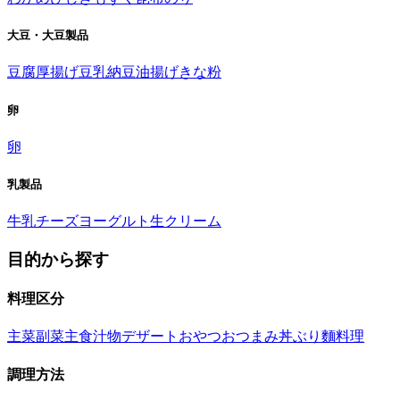
大豆・大豆製品
豆腐
厚揚げ
豆乳
納豆
油揚げ
きな粉
卵
卵
乳製品
牛乳
チーズ
ヨーグルト
生クリーム
目的から探す
料理区分
主菜
副菜
主食
汁物
デザート
おやつ
おつまみ
丼ぶり
麵料理
調理方法