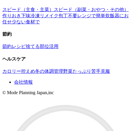
スピード（主食・主菜）
スピード（副菜・おやつ・その他）
作りおき
下味冷凍
リメイク
包丁不要
レンジで簡単
炊飯器にお
任せ
少ない食材で
節約
節約レシピ
捨てる部位活用
ヘルスケア
カロリー控えめ
冬の体調管理
野菜たっぷり
苦手克服
会社情報
© Mode Planning Japan,inc