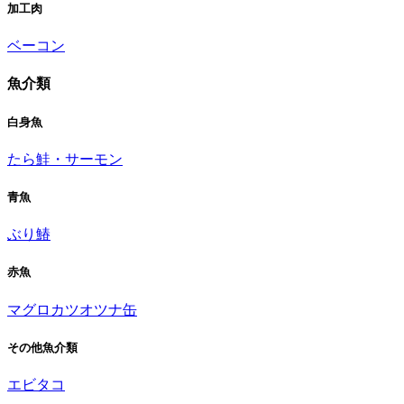
加工肉
ベーコン
魚介類
白身魚
たら
鮭・サーモン
青魚
ぶり
鰆
赤魚
マグロ
カツオ
ツナ缶
その他魚介類
エビ
タコ