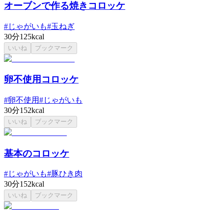
オーブンで作る焼きコロッケ
#
じゃがいも
#
玉ねぎ
30分
125kcal
いいね
ブックマーク
卵不使用コロッケ
#
卵不使用
#
じゃがいも
30分
152kcal
いいね
ブックマーク
基本のコロッケ
#
じゃがいも
#
豚ひき肉
30分
152kcal
いいね
ブックマーク