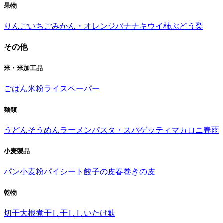
果物
りんご
いちご
みかん・オレンジ
バナナ
キウイ
柿
ぶどう
梨
その他
米・米加工品
ごはん
米粉
ライスペーパー
麺類
うどん
そうめん
ラーメン
パスタ・スパゲッティ
マカロニ
春雨
小麦製品
パン
小麦粉
パイシート
餃子の皮
春巻きの皮
乾物
切干大根
煮干し
干ししいたけ
麩