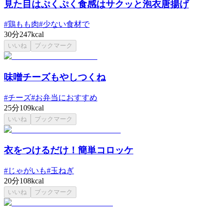
見た目はぷくぷく食感はサクッと泡衣唐揚げ
#
鶏もも肉
#
少ない食材で
30分
247kcal
いいね
ブックマーク
味噌チーズもやしつくね
#
チーズ
#
お弁当におすすめ
25分
109kcal
いいね
ブックマーク
衣をつけるだけ！簡単コロッケ
#
じゃがいも
#
玉ねぎ
20分
108kcal
いいね
ブックマーク