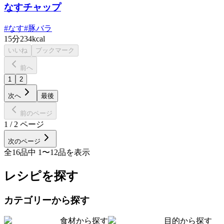
なすチャップ
#
なす
#
豚バラ
15分
234kcal
いいね
ブックマーク
前へ
1
2
次へ
最後
前のページ
1
/
2
ページ
次のページ
全
16
品中
1
〜
12
品を表示
レシピを探す
カテゴリーから探す
食材から探す
目的から探す