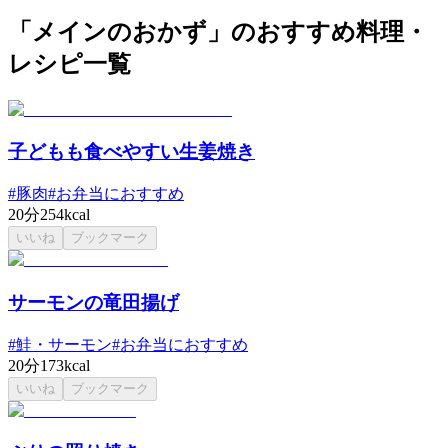
「メインのおかず」のおすすめ料理・
レシピ一覧
子どもも食べやすい生姜焼き
#
豚肉
#
お弁当におすすめ
20分
254kcal
いいね
ブックマーク
サーモンの竜田揚げ
#
鮭・サーモン
#
お弁当におすすめ
20分
173kcal
いいね
ブックマーク