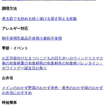
調理方法
煮る
茹でる
炒める
焼く
揚げる
蒸す
和える
炊飯
アレルギー対応
卵不使用
乳製品不使用
小麦粉不使用
季節・イベント
お正月
節分
ひなまつり
こどもの日
七夕
ハロウィン
クリスマス
春の旬食材
夏の旬食材
秋の旬食材
冬の旬食材
バレンタイン・
ホワイトデー
誕生日
お祭り
お弁当
メインのおかず
野菜のおかず
赤色・黄色のおかず
緑のおかず
お弁当におすすめ
時短簡単