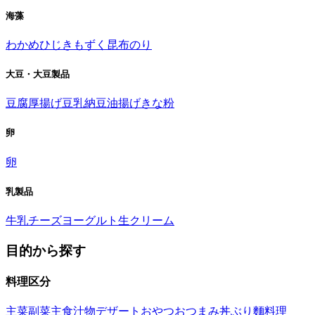
海藻
わかめ
ひじき
もずく
昆布
のり
大豆・大豆製品
豆腐
厚揚げ
豆乳
納豆
油揚げ
きな粉
卵
卵
乳製品
牛乳
チーズ
ヨーグルト
生クリーム
目的から探す
料理区分
主菜
副菜
主食
汁物
デザート
おやつ
おつまみ
丼ぶり
麵料理