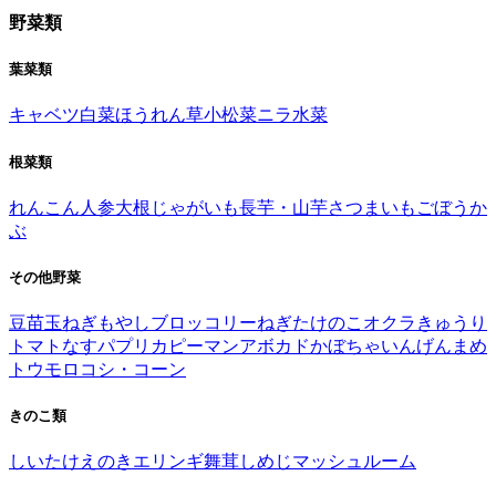
野菜類
葉菜類
キャベツ
白菜
ほうれん草
小松菜
ニラ
水菜
根菜類
れんこん
人参
大根
じゃがいも
長芋・山芋
さつまいも
ごぼう
か
ぶ
その他野菜
豆苗
玉ねぎ
もやし
ブロッコリー
ねぎ
たけのこ
オクラ
きゅうり
トマト
なす
パプリカ
ピーマン
アボカド
かぼちゃ
いんげんまめ
トウモロコシ・コーン
きのこ類
しいたけ
えのき
エリンギ
舞茸
しめじ
マッシュルーム