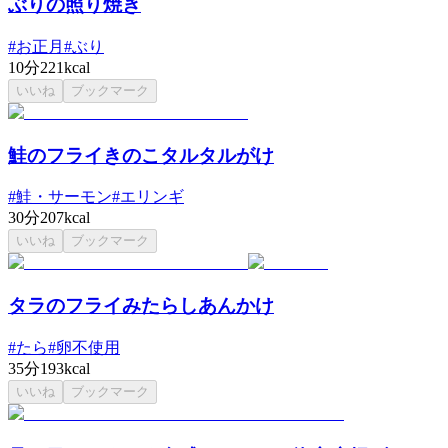
ぶりの照り焼き
#
お正月
#
ぶり
10分
221kcal
いいね
ブックマーク
鮭のフライきのこタルタルがけ
#
鮭・サーモン
#
エリンギ
30分
207kcal
いいね
ブックマーク
タラのフライみたらしあんかけ
#
たら
#
卵不使用
35分
193kcal
いいね
ブックマーク