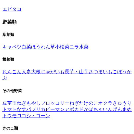
エビ
タコ
野菜類
葉菜類
キャベツ
白菜
ほうれん草
小松菜
ニラ
水菜
根菜類
れんこん
人参
大根
じゃがいも
長芋・山芋
さつまいも
ごぼう
か
ぶ
その他野菜
豆苗
玉ねぎ
もやし
ブロッコリー
ねぎ
たけのこ
オクラ
きゅうり
トマト
なす
パプリカ
ピーマン
アボカド
かぼちゃ
いんげんまめ
トウモロコシ・コーン
きのこ類