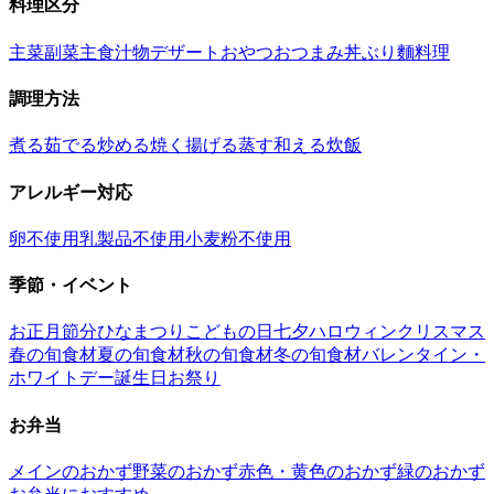
料理区分
主菜
副菜
主食
汁物
デザート
おやつ
おつまみ
丼ぶり
麵料理
調理方法
煮る
茹でる
炒める
焼く
揚げる
蒸す
和える
炊飯
アレルギー対応
卵不使用
乳製品不使用
小麦粉不使用
季節・イベント
お正月
節分
ひなまつり
こどもの日
七夕
ハロウィン
クリスマス
春の旬食材
夏の旬食材
秋の旬食材
冬の旬食材
バレンタイン・
ホワイトデー
誕生日
お祭り
お弁当
メインのおかず
野菜のおかず
赤色・黄色のおかず
緑のおかず