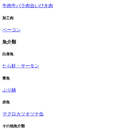
牛肉
牛バラ肉
合いびき肉
加工肉
ベーコン
魚介類
白身魚
たら
鮭・サーモン
青魚
ぶり
鰆
赤魚
マグロ
カツオ
ツナ缶
その他魚介類