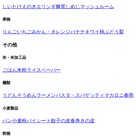
しいたけ
えのき
エリンギ
舞茸
しめじ
マッシュルーム
果物
りんご
いちご
みかん・オレンジ
バナナ
キウイ
柿
ぶどう
梨
その他
米・米加工品
ごはん
米粉
ライスペーパー
麺類
うどん
そうめん
ラーメン
パスタ・スパゲッティ
マカロニ
春雨
小麦製品
パン
小麦粉
パイシート
餃子の皮
春巻きの皮
乾物