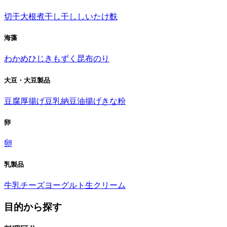
切干大根
煮干し
干ししいたけ
麩
海藻
わかめ
ひじき
もずく
昆布
のり
大豆・大豆製品
豆腐
厚揚げ
豆乳
納豆
油揚げ
きな粉
卵
卵
乳製品
牛乳
チーズ
ヨーグルト
生クリーム
目的から探す