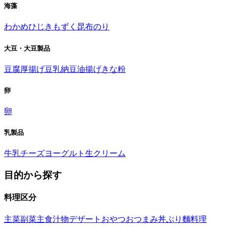
海藻
わかめ
ひじき
もずく
昆布
のり
大豆・大豆製品
豆腐
厚揚げ
豆乳
納豆
油揚げ
きな粉
卵
卵
乳製品
牛乳
チーズ
ヨーグルト
生クリーム
目的から探す
料理区分
主菜
副菜
主食
汁物
デザート
おやつ
おつまみ
丼ぶり
麵料理