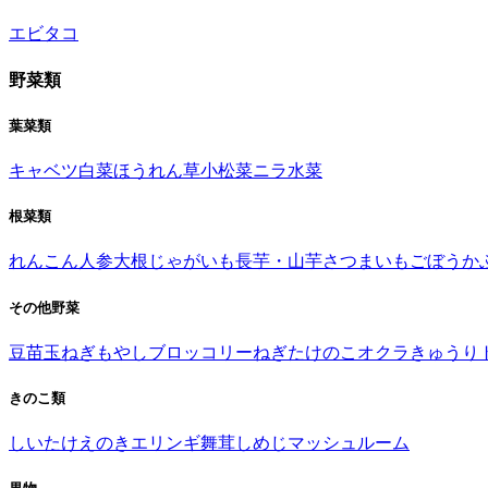
エビ
タコ
野菜類
葉菜類
キャベツ
白菜
ほうれん草
小松菜
ニラ
水菜
根菜類
れんこん
人参
大根
じゃがいも
長芋・山芋
さつまいも
ごぼう
か
その他野菜
豆苗
玉ねぎ
もやし
ブロッコリー
ねぎ
たけのこ
オクラ
きゅうり
きのこ類
しいたけ
えのき
エリンギ
舞茸
しめじ
マッシュルーム