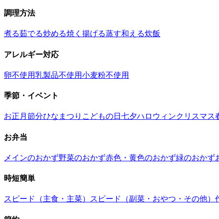
調理方法
煮る
茹でる
炒める
焼く
揚げる
蒸す
和える
炊飯
アレルギー対応
卵不使用
乳製品不使用
小麦粉不使用
季節・イベント
お正月
節分
ひなまつり
こどもの日
七夕
ハロウィン
クリスマス
お弁当
メインのおかず
野菜のおかず
赤色・黄色のおかず
緑のおかず
時短簡単
スピード（主食・主菜）
スピード（副菜・おやつ・その他）