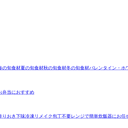
春の旬食材
夏の旬食材
秋の旬食材
冬の旬食材
バレンタイン・ホ
お弁当におすすめ
作りおき
下味冷凍
リメイク
包丁不要
レンジで簡単
炊飯器にお任