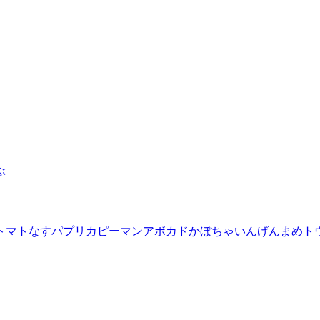
ぶ
トマト
なす
パプリカ
ピーマン
アボカド
かぼちゃ
いんげんまめ
ト