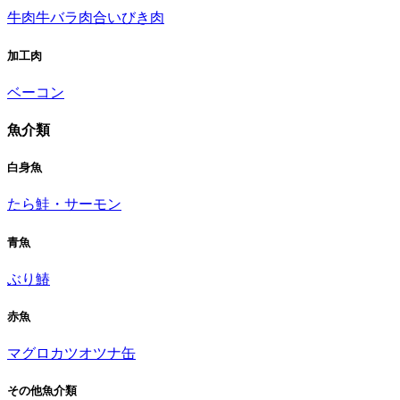
牛肉
牛バラ肉
合いびき肉
加工肉
ベーコン
魚介類
白身魚
たら
鮭・サーモン
青魚
ぶり
鰆
赤魚
マグロ
カツオ
ツナ缶
その他魚介類