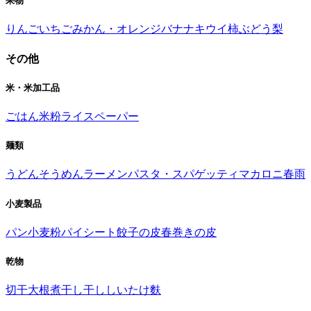
果物
りんご
いちご
みかん・オレンジ
バナナ
キウイ
柿
ぶどう
梨
その他
米・米加工品
ごはん
米粉
ライスペーパー
麺類
うどん
そうめん
ラーメン
パスタ・スパゲッティ
マカロニ
春雨
小麦製品
パン
小麦粉
パイシート
餃子の皮
春巻きの皮
乾物
切干大根
煮干し
干ししいたけ
麩