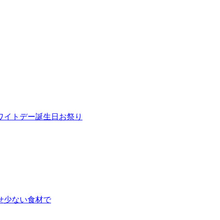
ワイトデー
誕生日
お祭り
せ
少ない食材で