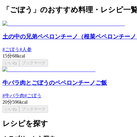
「ごぼう」のおすすめ料理・レシピ一
土の中の兄弟ペペロンチーノ（根菜ペペロンチーノ
#
ごぼう
#
人参
15分
68kcal
いいね
ブックマーク
牛バラ肉とごぼうのペペロンチーノご飯
#
牛バラ肉
#
ごぼう
20分
596kcal
いいね
ブックマーク
レシピを探す