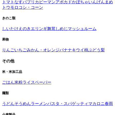
トマト
なす
パプリカ
ピーマン
アボカド
かぼちゃ
いんげんまめ
トウモロコシ・コーン
きのこ類
しいたけ
えのき
エリンギ
舞茸
しめじ
マッシュルーム
果物
りんご
いちご
みかん・オレンジ
バナナ
キウイ
柿
ぶどう
梨
その他
米・米加工品
ごはん
米粉
ライスペーパー
麺類
うどん
そうめん
ラーメン
パスタ・スパゲッティ
マカロニ
春雨
小麦製品