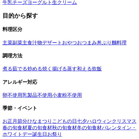
牛乳
チーズ
ヨーグルト
生クリーム
目的から探す
料理区分
主菜
副菜
主食
汁物
デザート
おやつ
おつまみ
丼ぶり
麵料理
調理方法
煮る
茹でる
炒める
焼く
揚げる
蒸す
和える
炊飯
アレルギー対応
卵不使用
乳製品不使用
小麦粉不使用
季節・イベント
お正月
節分
ひなまつり
こどもの日
七夕
ハロウィン
クリスマス
春の旬食材
夏の旬食材
秋の旬食材
冬の旬食材
バレンタイン・
ホワイトデー
誕生日
お祭り