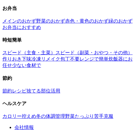
お弁当
メインのおかず
野菜のおかず
赤色・黄色のおかず
緑のおかず
お弁当におすすめ
時短簡単
スピード（主食・主菜）
スピード（副菜・おやつ・その他）
作りおき
下味冷凍
リメイク
包丁不要
レンジで簡単
炊飯器にお
任せ
少ない食材で
節約
節約レシピ
捨てる部位活用
ヘルスケア
カロリー控えめ
冬の体調管理
野菜たっぷり
苦手克服
会社情報