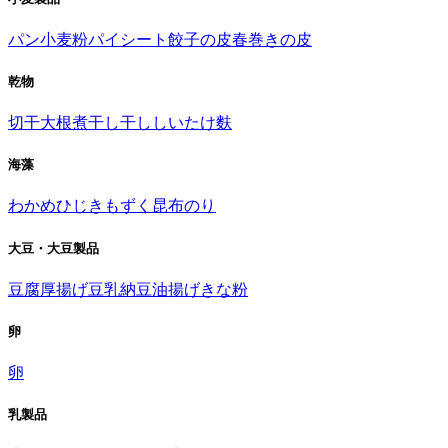
パン
小麦粉
パイシート
餃子の皮
春巻きの皮
乾物
切干大根
煮干し
干ししいたけ
麩
海藻
わかめ
ひじき
もずく
昆布
のり
大豆・大豆製品
豆腐
厚揚げ
豆乳
納豆
油揚げ
きな粉
卵
卵
乳製品