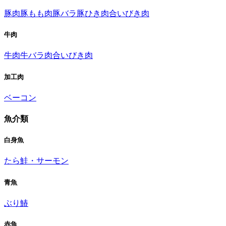
豚肉
豚もも肉
豚バラ
豚ひき肉
合いびき肉
牛肉
牛肉
牛バラ肉
合いびき肉
加工肉
ベーコン
魚介類
白身魚
たら
鮭・サーモン
青魚
ぶり
鰆
赤魚