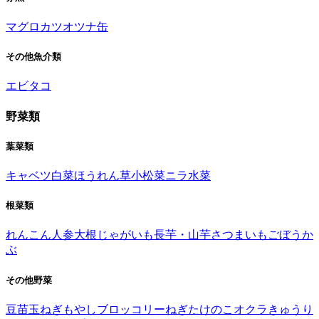
マグロ
カツオ
ツナ缶
その他魚介類
エビ
タコ
野菜類
葉菜類
キャベツ
白菜
ほうれん草
小松菜
ニラ
水菜
根菜類
れんこん
人参
大根
じゃがいも
長芋・山芋
さつまいも
ごぼう
か
ぶ
その他野菜
豆苗
玉ねぎ
もやし
ブロッコリー
ねぎ
たけのこ
オクラ
きゅうり