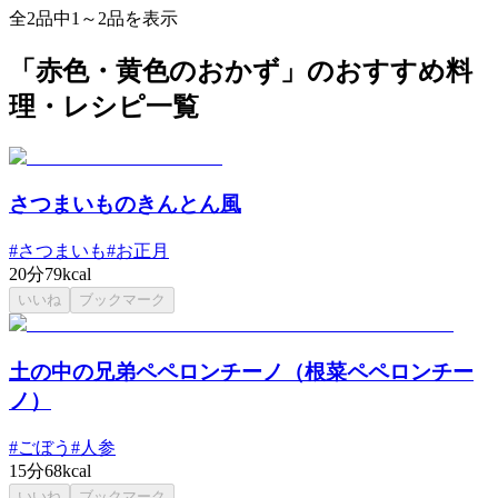
全2品中1～2品を表示
「赤色・黄色のおかず」のおすすめ料
理・レシピ一覧
さつまいものきんとん風
#
さつまいも
#
お正月
20分
79kcal
いいね
ブックマーク
土の中の兄弟ペペロンチーノ（根菜ペペロンチー
ノ）
#
ごぼう
#
人参
15分
68kcal
いいね
ブックマーク