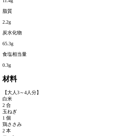
11.4
g
脂質
2.2
g
炭水化物
65.3
g
食塩相当量
0.3
g
材料
【大人3～4人分】
白米
2 合
玉ねぎ
1 個
鶏ささみ
2 本