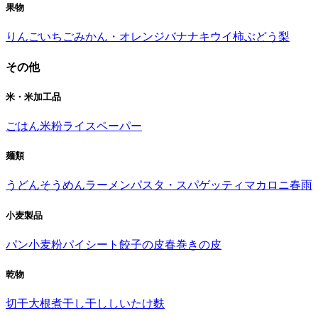
果物
りんご
いちご
みかん・オレンジ
バナナ
キウイ
柿
ぶどう
梨
その他
米・米加工品
ごはん
米粉
ライスペーパー
麺類
うどん
そうめん
ラーメン
パスタ・スパゲッティ
マカロニ
春雨
小麦製品
パン
小麦粉
パイシート
餃子の皮
春巻きの皮
乾物
切干大根
煮干し
干ししいたけ
麩