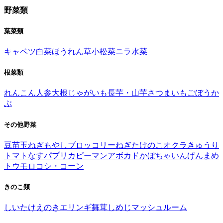
野菜類
葉菜類
キャベツ
白菜
ほうれん草
小松菜
ニラ
水菜
根菜類
れんこん
人参
大根
じゃがいも
長芋・山芋
さつまいも
ごぼう
か
ぶ
その他野菜
豆苗
玉ねぎ
もやし
ブロッコリー
ねぎ
たけのこ
オクラ
きゅうり
トマト
なす
パプリカ
ピーマン
アボカド
かぼちゃ
いんげんまめ
トウモロコシ・コーン
きのこ類
しいたけ
えのき
エリンギ
舞茸
しめじ
マッシュルーム