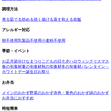
調理方法
煮る
茹でる
炒める
焼く
揚げる
蒸す
和える
炊飯
アレルギー対応
卵不使用
乳製品不使用
小麦粉不使用
季節・イベント
お正月
節分
ひなまつり
こどもの日
七夕
ハロウィン
クリスマス
春の旬食材
夏の旬食材
秋の旬食材
冬の旬食材
バレンタイン・
ホワイトデー
誕生日
お祭り
お弁当
メインのおかず
野菜のおかず
赤色・黄色のおかず
緑のおかず
お弁当におすすめ
時短簡単