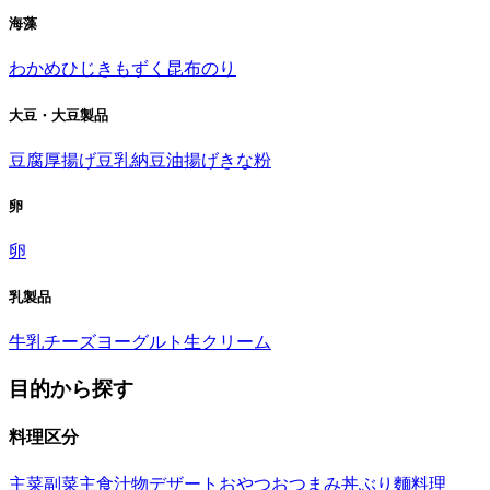
海藻
わかめ
ひじき
もずく
昆布
のり
大豆・大豆製品
豆腐
厚揚げ
豆乳
納豆
油揚げ
きな粉
卵
卵
乳製品
牛乳
チーズ
ヨーグルト
生クリーム
目的から探す
料理区分
主菜
副菜
主食
汁物
デザート
おやつ
おつまみ
丼ぶり
麵料理