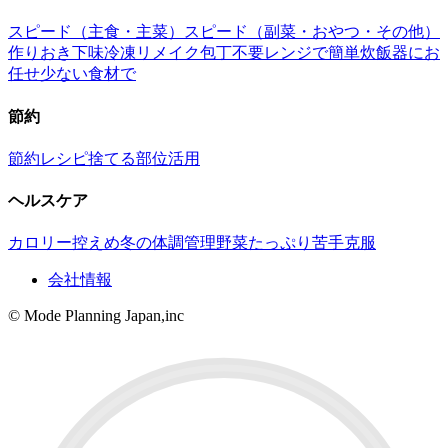
スピード（主食・主菜）
スピード（副菜・おやつ・その他）
作りおき
下味冷凍
リメイク
包丁不要
レンジで簡単
炊飯器にお
任せ
少ない食材で
節約
節約レシピ
捨てる部位活用
ヘルスケア
カロリー控えめ
冬の体調管理
野菜たっぷり
苦手克服
会社情報
© Mode Planning Japan,inc