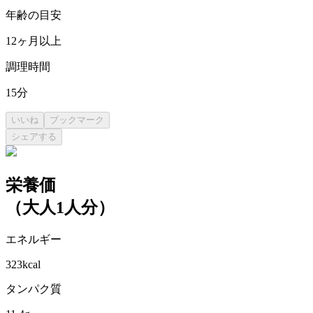
年齢の目安
12
ヶ月以上
調理時間
15
分
いいね
ブックマーク
シェアする
栄養価
（
大人1人分
）
エネルギー
323
kcal
タンパク質