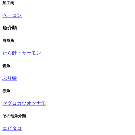
加工肉
ベーコン
魚介類
白身魚
たら
鮭・サーモン
青魚
ぶり
鰆
赤魚
マグロ
カツオ
ツナ缶
その他魚介類
エビ
タコ