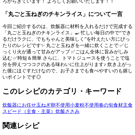
ろからきています！ よろしくお願いいたします！！
「
丸ごと玉ねぎのチキンライス
」について一言
今回ご紹介するのは、炊飯器に材料を入れるだけで完成する
「丸ごと玉ねぎのチキンライス」🍳 忙しい毎日の中で“でき
るだけラクに、でもちゃんと美味しく”を叶えたい方にぴっ
たりのレシピです✨ 丸ごと玉ねぎを一緒に炊くことで ✅じ
っくり火が通って甘みがアップ ✅ごはん全体に旨みがしみ
込む ✅時短＆簡単 さらに、トマトジュースを使うことで塩
分を抑えつつコクのある味わいに仕上がります♪ 炊き上がっ
た後にほぐすだけなので、お子さまでも食べやすいのも嬉し
いポイントです◎
このレシピのカテゴリ・キーワード
炊飯器にお任せ
玉ねぎ
卵不使用
小麦粉不使用
春の旬食材
主食
スピード（主食・主菜）
炊飯
ささみ
関連レシピ