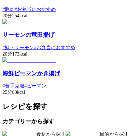
#
豚肉
#
お弁当におすすめ
20分
254kcal
サーモンの竜田揚げ
#
鮭・サーモン
#
お弁当におすすめ
20分
173kcal
海鮮ピーマンかき揚げ
#
苦手克服
#
ピーマン
25分
80kcal
レシピを探す
カテゴリーから探す
食材から探す
目的から探す