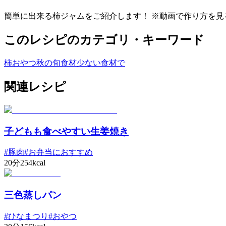
簡単に出来る柿ジャムをご紹介します！ ※動画で作り方を見ると
このレシピのカテゴリ・キーワード
柿
おやつ
秋の旬食材
少ない食材で
関連レシピ
子どもも食べやすい生姜焼き
#
豚肉
#
お弁当におすすめ
20分
254kcal
三色蒸しパン
#
ひなまつり
#
おやつ