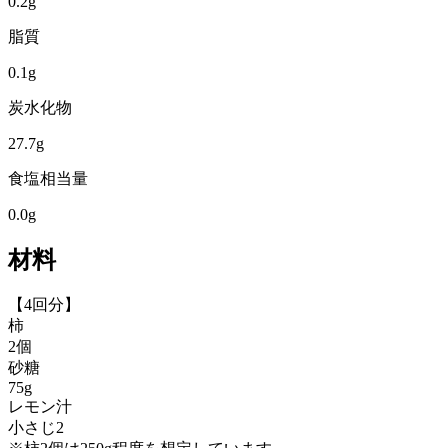
0.2
g
脂質
0.1
g
炭水化物
27.7
g
食塩相当量
0.0
g
材料
【4回分】
柿
2個
砂糖
75g
レモン汁
小さじ2