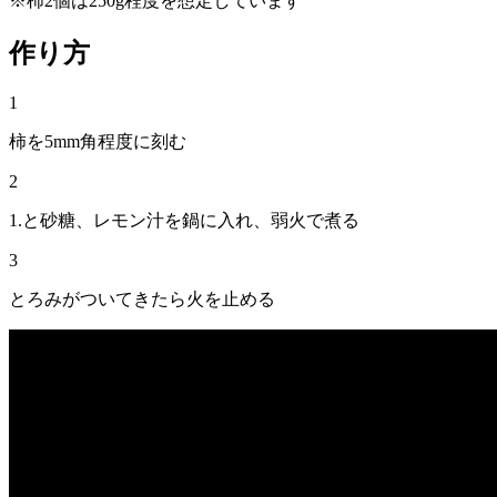
※柿2個は250g程度を想定しています
作り方
1
柿を5mm角程度に刻む
2
1.と砂糖、レモン汁を鍋に入れ、弱火で煮る
3
とろみがついてきたら火を止める