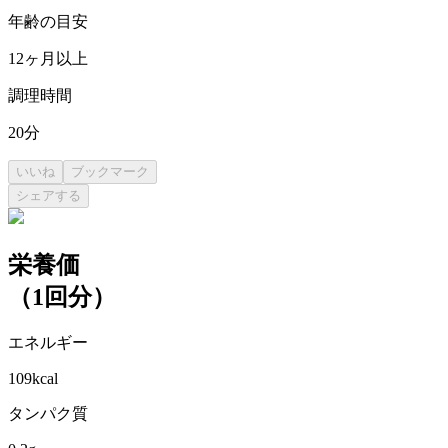
年齢の目安
12
ヶ月以上
調理時間
20
分
いいね
ブックマーク
シェアする
栄養価
（
1回分
）
エネルギー
109
kcal
タンパク質