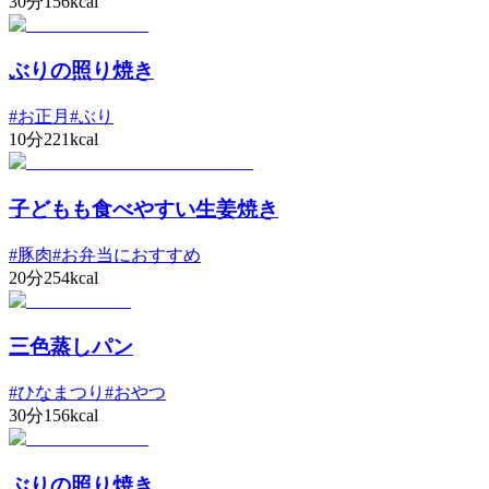
30分
156kcal
ぶりの照り焼き
#
お正月
#
ぶり
10分
221kcal
子どもも食べやすい生姜焼き
#
豚肉
#
お弁当におすすめ
20分
254kcal
三色蒸しパン
#
ひなまつり
#
おやつ
30分
156kcal
ぶりの照り焼き