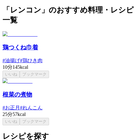
「レンコン」のおすすめ料理・レシピ
一覧
鶏つくね巾着
#
油揚げ
#
鶏ひき肉
10分
145kcal
いいね
ブックマーク
根菜の煮物
#
お正月
#
れんこん
25分
57kcal
いいね
ブックマーク
レシピを探す