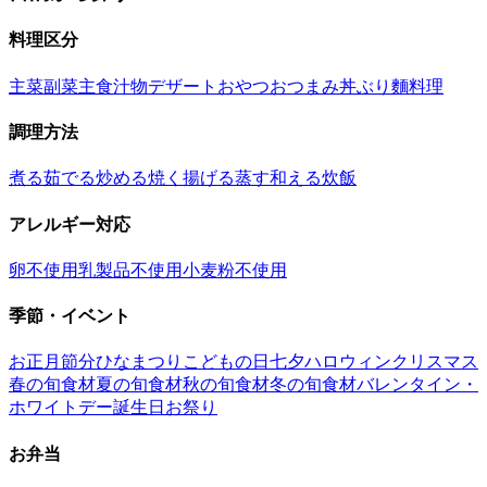
料理区分
主菜
副菜
主食
汁物
デザート
おやつ
おつまみ
丼ぶり
麵料理
調理方法
煮る
茹でる
炒める
焼く
揚げる
蒸す
和える
炊飯
アレルギー対応
卵不使用
乳製品不使用
小麦粉不使用
季節・イベント
お正月
節分
ひなまつり
こどもの日
七夕
ハロウィン
クリスマス
春の旬食材
夏の旬食材
秋の旬食材
冬の旬食材
バレンタイン・
ホワイトデー
誕生日
お祭り
お弁当