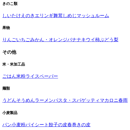
きのこ類
しいたけ
えのき
エリンギ
舞茸
しめじ
マッシュルーム
果物
りんご
いちご
みかん・オレンジ
バナナ
キウイ
柿
ぶどう
梨
その他
米・米加工品
ごはん
米粉
ライスペーパー
麺類
うどん
そうめん
ラーメン
パスタ・スパゲッティ
マカロニ
春雨
小麦製品
パン
小麦粉
パイシート
餃子の皮
春巻きの皮