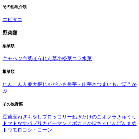
その他魚介類
エビ
タコ
野菜類
葉菜類
キャベツ
白菜
ほうれん草
小松菜
ニラ
水菜
根菜類
れんこん
人参
大根
じゃがいも
長芋・山芋
さつまいも
ごぼう
か
ぶ
その他野菜
豆苗
玉ねぎ
もやし
ブロッコリー
ねぎ
たけのこ
オクラ
きゅうり
トマト
なす
パプリカ
ピーマン
アボカド
かぼちゃ
いんげんまめ
トウモロコシ・コーン