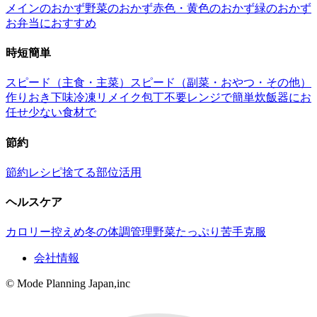
メインのおかず
野菜のおかず
赤色・黄色のおかず
緑のおかず
お弁当におすすめ
時短簡単
スピード（主食・主菜）
スピード（副菜・おやつ・その他）
作りおき
下味冷凍
リメイク
包丁不要
レンジで簡単
炊飯器にお
任せ
少ない食材で
節約
節約レシピ
捨てる部位活用
ヘルスケア
カロリー控えめ
冬の体調管理
野菜たっぷり
苦手克服
会社情報
© Mode Planning Japan,inc