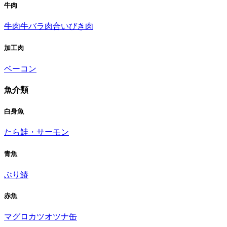
牛肉
牛肉
牛バラ肉
合いびき肉
加工肉
ベーコン
魚介類
白身魚
たら
鮭・サーモン
青魚
ぶり
鰆
赤魚
マグロ
カツオ
ツナ缶