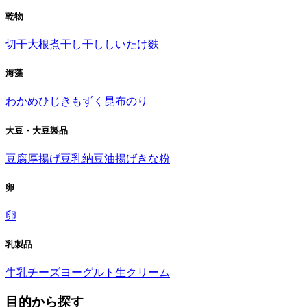
乾物
切干大根
煮干し
干ししいたけ
麩
海藻
わかめ
ひじき
もずく
昆布
のり
大豆・大豆製品
豆腐
厚揚げ
豆乳
納豆
油揚げ
きな粉
卵
卵
乳製品
牛乳
チーズ
ヨーグルト
生クリーム
目的から探す