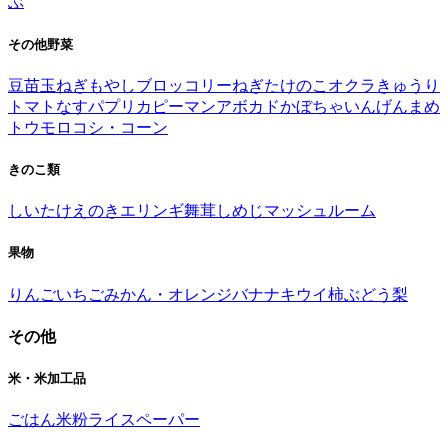
ぶ
その他野菜
豆苗
玉ねぎ
もやし
ブロッコリー
ねぎ
たけのこ
オクラ
きゅうり
トマト
なす
パプリカ
ピーマン
アボカド
かぼちゃ
いんげんまめ
トウモロコシ・コーン
きのこ類
しいたけ
えのき
エリンギ
舞茸
しめじ
マッシュルーム
果物
りんご
いちご
みかん・オレンジ
バナナ
キウイ
柿
ぶどう
梨
その他
米・米加工品
ごはん
米粉
ライスペーパー