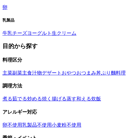
卵
乳製品
牛乳
チーズ
ヨーグルト
生クリーム
目的から探す
料理区分
主菜
副菜
主食
汁物
デザート
おやつ
おつまみ
丼ぶり
麵料理
調理方法
煮る
茹でる
炒める
焼く
揚げる
蒸す
和える
炊飯
アレルギー対応
卵不使用
乳製品不使用
小麦粉不使用
季節・イベント