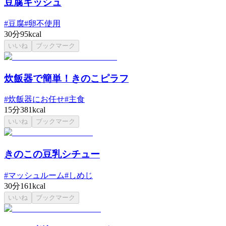
豆腐キッシュ
#
豆腐
#
卵不使用
30分
95kcal
いいね
ブックマーク
炊飯器で簡単！きのこピラフ
#
炊飯器にお任せ
#
主食
15分
381kcal
いいね
ブックマーク
きのこの豆乳シチュー
#
マッシュルーム
#
しめじ
30分
161kcal
いいね
ブックマーク