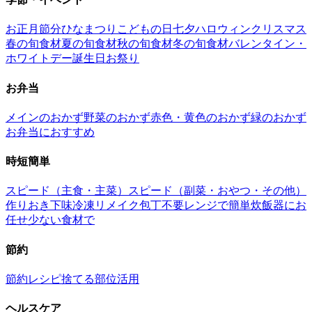
お正月
節分
ひなまつり
こどもの日
七夕
ハロウィン
クリスマス
春の旬食材
夏の旬食材
秋の旬食材
冬の旬食材
バレンタイン・
ホワイトデー
誕生日
お祭り
お弁当
メインのおかず
野菜のおかず
赤色・黄色のおかず
緑のおかず
お弁当におすすめ
時短簡単
スピード（主食・主菜）
スピード（副菜・おやつ・その他）
作りおき
下味冷凍
リメイク
包丁不要
レンジで簡単
炊飯器にお
任せ
少ない食材で
節約
節約レシピ
捨てる部位活用
ヘルスケア