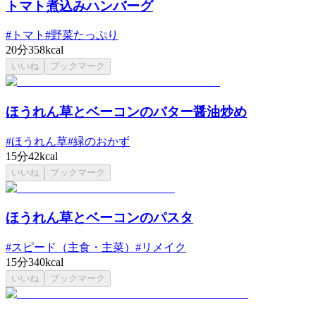
トマト煮込みハンバーグ
#
トマト
#
野菜たっぷり
20分
358kcal
いいね
ブックマーク
ほうれん草とベーコンのバター醤油炒め
#
ほうれん草
#
緑のおかず
15分
42kcal
いいね
ブックマーク
ほうれん草とベーコンのパスタ
#
スピード（主食・主菜）
#
リメイク
15分
340kcal
いいね
ブックマーク