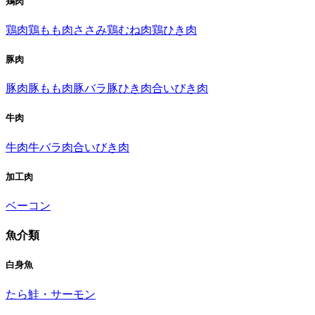
鶏肉
鶏肉
鶏もも肉
ささみ
鶏むね肉
鶏ひき肉
豚肉
豚肉
豚もも肉
豚バラ
豚ひき肉
合いびき肉
牛肉
牛肉
牛バラ肉
合いびき肉
加工肉
ベーコン
魚介類
白身魚
たら
鮭・サーモン