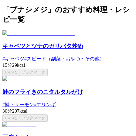
「ブナシメジ」のおすすめ料理・レシ
ピ一覧
キャベツとツナのガリバタ炒め
#
キャベツ
#
スピード（副菜・おやつ・その他）
15分
29kcal
いいね
ブックマーク
鮭のフライきのこタルタルがけ
#
鮭・サーモン
#
エリンギ
30分
207kcal
いいね
ブックマーク