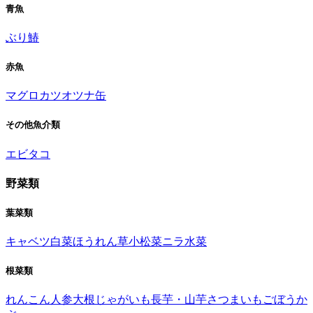
青魚
ぶり
鰆
赤魚
マグロ
カツオ
ツナ缶
その他魚介類
エビ
タコ
野菜類
葉菜類
キャベツ
白菜
ほうれん草
小松菜
ニラ
水菜
根菜類
れんこん
人参
大根
じゃがいも
長芋・山芋
さつまいも
ごぼう
か