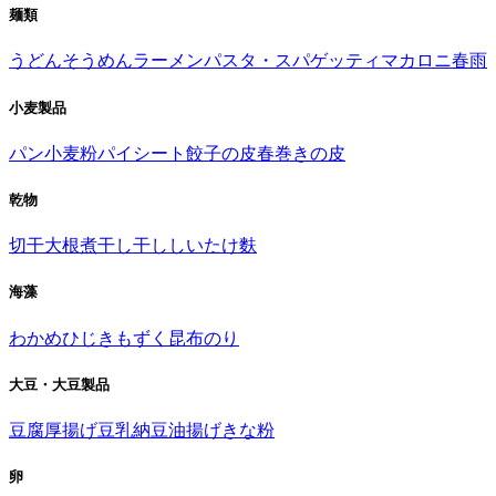
麺類
うどん
そうめん
ラーメン
パスタ・スパゲッティ
マカロニ
春雨
小麦製品
パン
小麦粉
パイシート
餃子の皮
春巻きの皮
乾物
切干大根
煮干し
干ししいたけ
麩
海藻
わかめ
ひじき
もずく
昆布
のり
大豆・大豆製品
豆腐
厚揚げ
豆乳
納豆
油揚げ
きな粉
卵