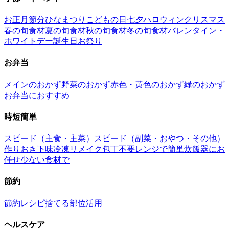
お正月
節分
ひなまつり
こどもの日
七夕
ハロウィン
クリスマス
春の旬食材
夏の旬食材
秋の旬食材
冬の旬食材
バレンタイン・
ホワイトデー
誕生日
お祭り
お弁当
メインのおかず
野菜のおかず
赤色・黄色のおかず
緑のおかず
お弁当におすすめ
時短簡単
スピード（主食・主菜）
スピード（副菜・おやつ・その他）
作りおき
下味冷凍
リメイク
包丁不要
レンジで簡単
炊飯器にお
任せ
少ない食材で
節約
節約レシピ
捨てる部位活用
ヘルスケア