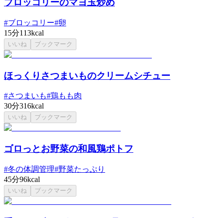
ブロッコリーのマヨ玉炒め
#
ブロッコリー
#
卵
15分
113kcal
いいね
ブックマーク
ほっくりさつまいものクリームシチュー
#
さつまいも
#
鶏もも肉
30分
316kcal
いいね
ブックマーク
ゴロっとお野菜の和風鶏ポトフ
#
冬の体調管理
#
野菜たっぷり
45分
96kcal
いいね
ブックマーク