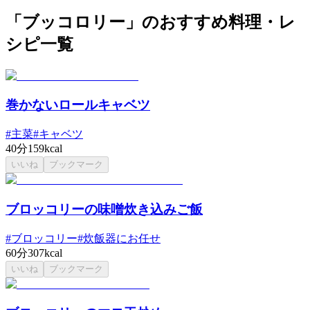
「ブッコロリー」のおすすめ料理・レ
シピ一覧
巻かないロールキャベツ
#
主菜
#
キャベツ
40分
159kcal
いいね
ブックマーク
ブロッコリーの味噌炊き込みご飯
#
ブロッコリー
#
炊飯器にお任せ
60分
307kcal
いいね
ブックマーク