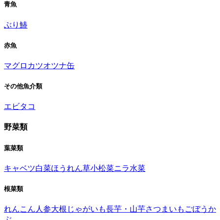
青魚
ぶり
鰆
赤魚
マグロ
カツオ
ツナ缶
その他魚介類
エビ
タコ
野菜類
葉菜類
キャベツ
白菜
ほうれん草
小松菜
ニラ
水菜
根菜類
れんこん
人参
大根
じゃがいも
長芋・山芋
さつまいも
ごぼう
か
ぶ