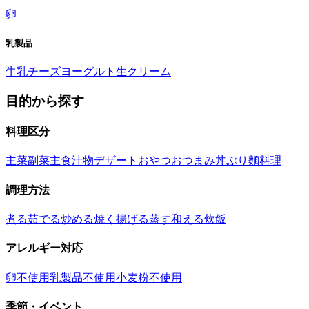
卵
乳製品
牛乳
チーズ
ヨーグルト
生クリーム
目的から探す
料理区分
主菜
副菜
主食
汁物
デザート
おやつ
おつまみ
丼ぶり
麵料理
調理方法
煮る
茹でる
炒める
焼く
揚げる
蒸す
和える
炊飯
アレルギー対応
卵不使用
乳製品不使用
小麦粉不使用
季節・イベント