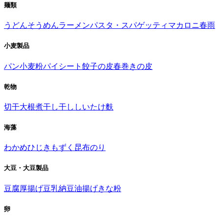
麺類
うどん
そうめん
ラーメン
パスタ・スパゲッティ
マカロニ
春雨
小麦製品
パン
小麦粉
パイシート
餃子の皮
春巻きの皮
乾物
切干大根
煮干し
干ししいたけ
麩
海藻
わかめ
ひじき
もずく
昆布
のり
大豆・大豆製品
豆腐
厚揚げ
豆乳
納豆
油揚げ
きな粉
卵