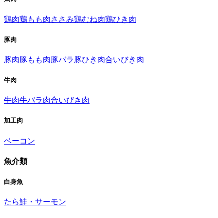
鶏肉
鶏もも肉
ささみ
鶏むね肉
鶏ひき肉
豚肉
豚肉
豚もも肉
豚バラ
豚ひき肉
合いびき肉
牛肉
牛肉
牛バラ肉
合いびき肉
加工肉
ベーコン
魚介類
白身魚
たら
鮭・サーモン