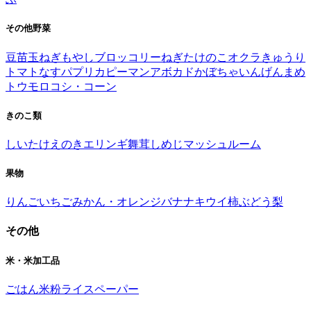
その他野菜
豆苗
玉ねぎ
もやし
ブロッコリー
ねぎ
たけのこ
オクラ
きゅうり
トマト
なす
パプリカ
ピーマン
アボカド
かぼちゃ
いんげんまめ
トウモロコシ・コーン
きのこ類
しいたけ
えのき
エリンギ
舞茸
しめじ
マッシュルーム
果物
りんご
いちご
みかん・オレンジ
バナナ
キウイ
柿
ぶどう
梨
その他
米・米加工品
ごはん
米粉
ライスペーパー