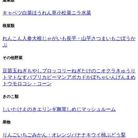
葉菜類
キャベツ
白菜
ほうれん草
小松菜
ニラ
水菜
根菜類
れんこん
人参
大根
じゃがいも
長芋・山芋
さつまいも
ごぼう
か
ぶ
その他野菜
豆苗
玉ねぎ
もやし
ブロッコリー
ねぎ
たけのこ
オクラ
きゅうり
トマト
なす
パプリカ
ピーマン
アボカド
かぼちゃ
いんげんまめ
トウモロコシ・コーン
きのこ類
しいたけ
えのき
エリンギ
舞茸
しめじ
マッシュルーム
果物
りんご
いちご
みかん・オレンジ
バナナ
キウイ
柿
ぶどう
梨