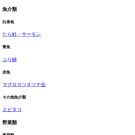
魚介類
白身魚
たら
鮭・サーモン
青魚
ぶり
鰆
赤魚
マグロ
カツオ
ツナ缶
その他魚介類
エビ
タコ
野菜類