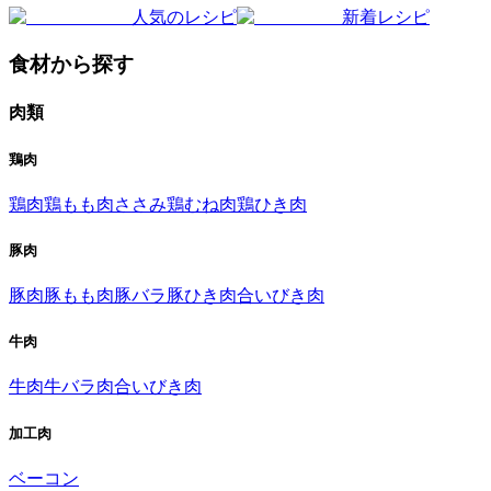
人気のレシピ
新着レシピ
食材から探す
肉類
鶏肉
鶏肉
鶏もも肉
ささみ
鶏むね肉
鶏ひき肉
豚肉
豚肉
豚もも肉
豚バラ
豚ひき肉
合いびき肉
牛肉
牛肉
牛バラ肉
合いびき肉
加工肉
ベーコン