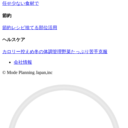
任せ
少ない食材で
節約
節約レシピ
捨てる部位活用
ヘルスケア
カロリー控えめ
冬の体調管理
野菜たっぷり
苦手克服
会社情報
© Mode Planning Japan,inc