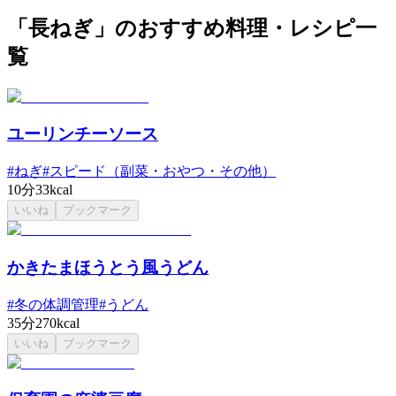
「長ねぎ」のおすすめ料理・レシピ一
覧
ユーリンチーソース
#
ねぎ
#
スピード（副菜・おやつ・その他）
10分
33kcal
いいね
ブックマーク
かきたまほうとう風うどん
#
冬の体調管理
#
うどん
35分
270kcal
いいね
ブックマーク