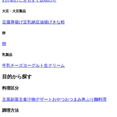
わかめ
ひじき
もずく
昆布
のり
大豆・大豆製品
豆腐
厚揚げ
豆乳
納豆
油揚げ
きな粉
卵
卵
乳製品
牛乳
チーズ
ヨーグルト
生クリーム
目的から探す
料理区分
主菜
副菜
主食
汁物
デザート
おやつ
おつまみ
丼ぶり
麵料理
調理方法