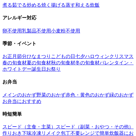
煮る
茹でる
炒める
焼く
揚げる
蒸す
和える
炊飯
アレルギー対応
卵不使用
乳製品不使用
小麦粉不使用
季節・イベント
お正月
節分
ひなまつり
こどもの日
七夕
ハロウィン
クリスマス
春の旬食材
夏の旬食材
秋の旬食材
冬の旬食材
バレンタイン・
ホワイトデー
誕生日
お祭り
お弁当
メインのおかず
野菜のおかず
赤色・黄色のおかず
緑のおかず
お弁当におすすめ
時短簡単
スピード（主食・主菜）
スピード（副菜・おやつ・その他）
作りおき
下味冷凍
リメイク
包丁不要
レンジで簡単
炊飯器にお