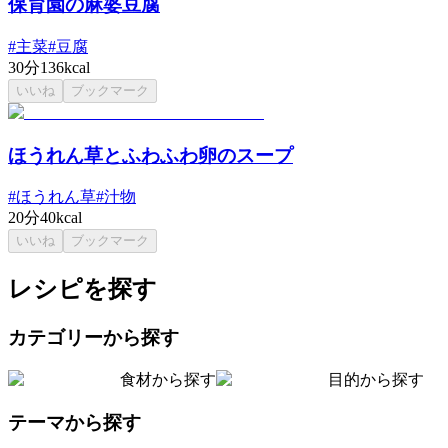
保育園の麻婆豆腐
#
主菜
#
豆腐
30分
136kcal
いいね
ブックマーク
ほうれん草とふわふわ卵のスープ
#
ほうれん草
#
汁物
20分
40kcal
いいね
ブックマーク
レシピを探す
カテゴリーから探す
食材から探す
目的から探す
テーマから探す