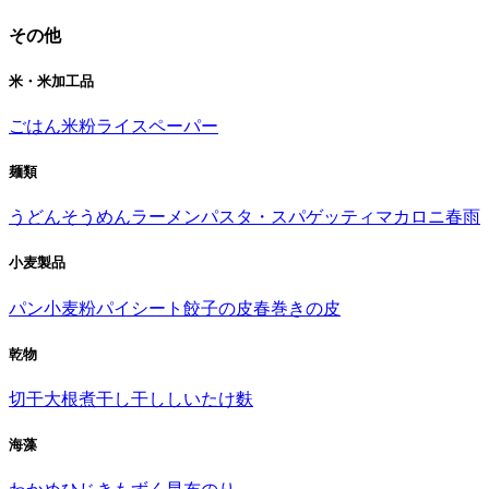
その他
米・米加工品
ごはん
米粉
ライスペーパー
麺類
うどん
そうめん
ラーメン
パスタ・スパゲッティ
マカロニ
春雨
小麦製品
パン
小麦粉
パイシート
餃子の皮
春巻きの皮
乾物
切干大根
煮干し
干ししいたけ
麩
海藻