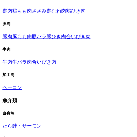
鶏肉
鶏もも肉
ささみ
鶏むね肉
鶏ひき肉
豚肉
豚肉
豚もも肉
豚バラ
豚ひき肉
合いびき肉
牛肉
牛肉
牛バラ肉
合いびき肉
加工肉
ベーコン
魚介類
白身魚
たら
鮭・サーモン