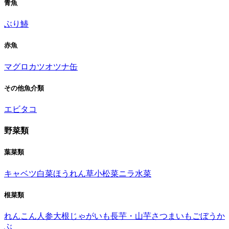
青魚
ぶり
鰆
赤魚
マグロ
カツオ
ツナ缶
その他魚介類
エビ
タコ
野菜類
葉菜類
キャベツ
白菜
ほうれん草
小松菜
ニラ
水菜
根菜類
れんこん
人参
大根
じゃがいも
長芋・山芋
さつまいも
ごぼう
か
ぶ