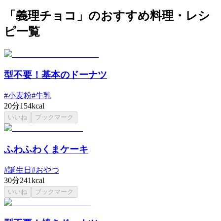
「義理チョコ」のおすすめ料理・レシ
ピ一覧
型不要！基本のドーナツ
#
小麦粉
#
牛乳
20分
154kcal
いいね
ブックマーク
ふわふわくまケーキ
#
誕生日
#
おやつ
30分
241kcal
いいね
ブックマーク