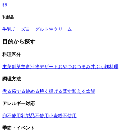
卵
乳製品
牛乳
チーズ
ヨーグルト
生クリーム
目的から探す
料理区分
主菜
副菜
主食
汁物
デザート
おやつ
おつまみ
丼ぶり
麵料理
調理方法
煮る
茹でる
炒める
焼く
揚げる
蒸す
和える
炊飯
アレルギー対応
卵不使用
乳製品不使用
小麦粉不使用
季節・イベント