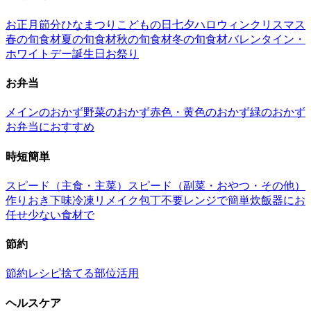
お正月
節分
ひなまつり
こどもの日
七夕
ハロウィン
クリスマス
春の旬食材
夏の旬食材
秋の旬食材
冬の旬食材
バレンタイン・
ホワイトデー
誕生日
お祭り
お弁当
メインのおかず
野菜のおかず
赤色・黄色のおかず
緑のおかず
お弁当におすすめ
時短簡単
スピード（主食・主菜）
スピード（副菜・おやつ・その他）
作りおき
下味冷凍
リメイク
包丁不要
レンジで簡単
炊飯器にお
任せ
少ない食材で
節約
節約レシピ
捨てる部位活用
ヘルスケア