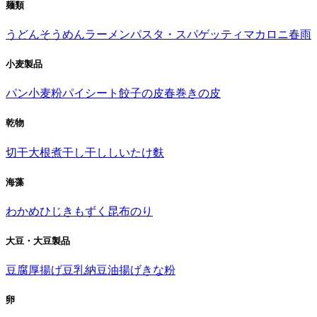
麺類
うどん
そうめん
ラーメン
パスタ・スパゲッティ
マカロニ
春雨
小麦製品
パン
小麦粉
パイシート
餃子の皮
春巻きの皮
乾物
切干大根
煮干し
干ししいたけ
麩
海藻
わかめ
ひじき
もずく
昆布
のり
大豆・大豆製品
豆腐
厚揚げ
豆乳
納豆
油揚げ
きな粉
卵