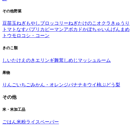
その他野菜
豆苗
玉ねぎ
もやし
ブロッコリー
ねぎ
たけのこ
オクラ
きゅうり
トマト
なす
パプリカ
ピーマン
アボカド
かぼちゃ
いんげんまめ
トウモロコシ・コーン
きのこ類
しいたけ
えのき
エリンギ
舞茸
しめじ
マッシュルーム
果物
りんご
いちご
みかん・オレンジ
バナナ
キウイ
柿
ぶどう
梨
その他
米・米加工品
ごはん
米粉
ライスペーパー