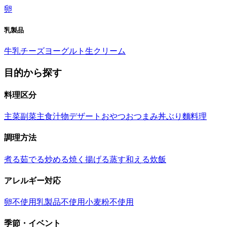
卵
乳製品
牛乳
チーズ
ヨーグルト
生クリーム
目的から探す
料理区分
主菜
副菜
主食
汁物
デザート
おやつ
おつまみ
丼ぶり
麵料理
調理方法
煮る
茹でる
炒める
焼く
揚げる
蒸す
和える
炊飯
アレルギー対応
卵不使用
乳製品不使用
小麦粉不使用
季節・イベント