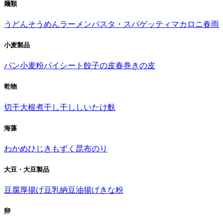
麺類
うどん
そうめん
ラーメン
パスタ・スパゲッティ
マカロニ
春雨
小麦製品
パン
小麦粉
パイシート
餃子の皮
春巻きの皮
乾物
切干大根
煮干し
干ししいたけ
麩
海藻
わかめ
ひじき
もずく
昆布
のり
大豆・大豆製品
豆腐
厚揚げ
豆乳
納豆
油揚げ
きな粉
卵