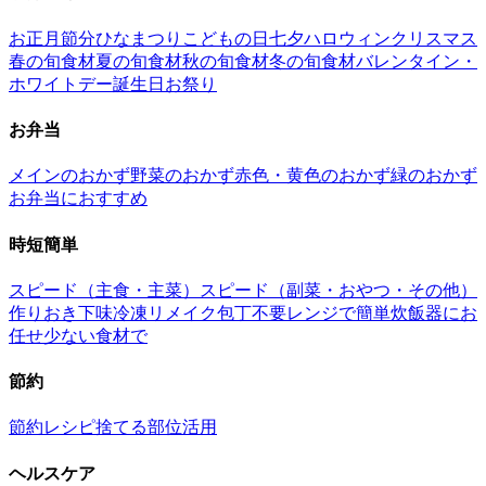
お正月
節分
ひなまつり
こどもの日
七夕
ハロウィン
クリスマス
春の旬食材
夏の旬食材
秋の旬食材
冬の旬食材
バレンタイン・
ホワイトデー
誕生日
お祭り
お弁当
メインのおかず
野菜のおかず
赤色・黄色のおかず
緑のおかず
お弁当におすすめ
時短簡単
スピード（主食・主菜）
スピード（副菜・おやつ・その他）
作りおき
下味冷凍
リメイク
包丁不要
レンジで簡単
炊飯器にお
任せ
少ない食材で
節約
節約レシピ
捨てる部位活用
ヘルスケア