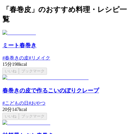
「春巻皮」のおすすめ料理・レシピ一
覧
ミート春巻き
#
春巻きの皮
#
リメイク
15分
198kcal
いいね
ブックマーク
春巻きの皮で作るこいのぼりクレープ
#
こどもの日
#
おやつ
20分
147kcal
いいね
ブックマーク