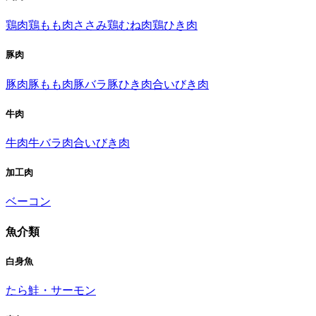
鶏肉
鶏もも肉
ささみ
鶏むね肉
鶏ひき肉
豚肉
豚肉
豚もも肉
豚バラ
豚ひき肉
合いびき肉
牛肉
牛肉
牛バラ肉
合いびき肉
加工肉
ベーコン
魚介類
白身魚
たら
鮭・サーモン