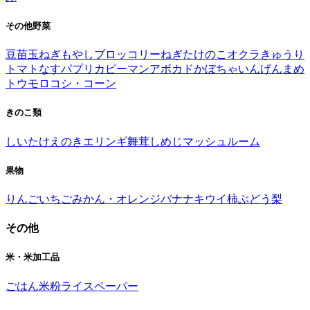
その他野菜
豆苗
玉ねぎ
もやし
ブロッコリー
ねぎ
たけのこ
オクラ
きゅうり
トマト
なす
パプリカ
ピーマン
アボカド
かぼちゃ
いんげんまめ
トウモロコシ・コーン
きのこ類
しいたけ
えのき
エリンギ
舞茸
しめじ
マッシュルーム
果物
りんご
いちご
みかん・オレンジ
バナナ
キウイ
柿
ぶどう
梨
その他
米・米加工品
ごはん
米粉
ライスペーパー