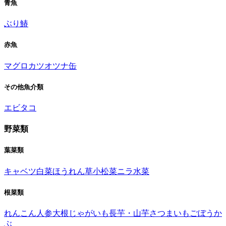
青魚
ぶり
鰆
赤魚
マグロ
カツオ
ツナ缶
その他魚介類
エビ
タコ
野菜類
葉菜類
キャベツ
白菜
ほうれん草
小松菜
ニラ
水菜
根菜類
れんこん
人参
大根
じゃがいも
長芋・山芋
さつまいも
ごぼう
か
ぶ