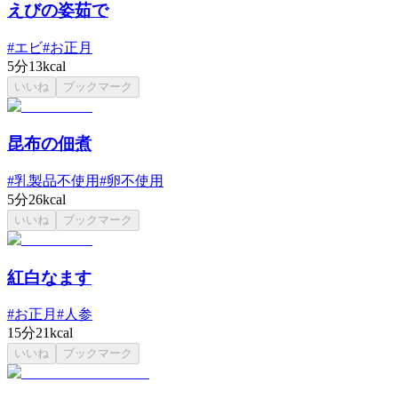
えびの姿茹で
#
エビ
#
お正月
5分
13kcal
いいね
ブックマーク
昆布の佃煮
#
乳製品不使用
#
卵不使用
5分
26kcal
いいね
ブックマーク
紅白なます
#
お正月
#
人参
15分
21kcal
いいね
ブックマーク