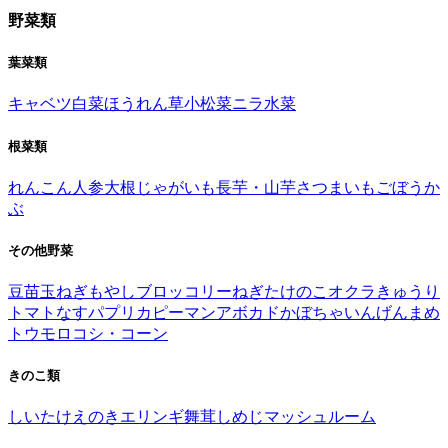
野菜類
葉菜類
キャベツ
白菜
ほうれん草
小松菜
ニラ
水菜
根菜類
れんこん
人参
大根
じゃがいも
長芋・山芋
さつまいも
ごぼう
か
ぶ
その他野菜
豆苗
玉ねぎ
もやし
ブロッコリー
ねぎ
たけのこ
オクラ
きゅうり
トマト
なす
パプリカ
ピーマン
アボカド
かぼちゃ
いんげんまめ
トウモロコシ・コーン
きのこ類
しいたけ
えのき
エリンギ
舞茸
しめじ
マッシュルーム