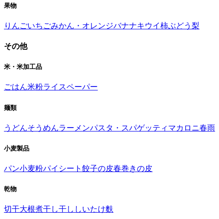
果物
りんご
いちご
みかん・オレンジ
バナナ
キウイ
柿
ぶどう
梨
その他
米・米加工品
ごはん
米粉
ライスペーパー
麺類
うどん
そうめん
ラーメン
パスタ・スパゲッティ
マカロニ
春雨
小麦製品
パン
小麦粉
パイシート
餃子の皮
春巻きの皮
乾物
切干大根
煮干し
干ししいたけ
麩