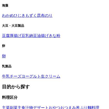
海藻
わかめ
ひじき
もずく
昆布
のり
大豆・大豆製品
豆腐
厚揚げ
豆乳
納豆
油揚げ
きな粉
卵
卵
乳製品
牛乳
チーズ
ヨーグルト
生クリーム
目的から探す
料理区分
主菜
副菜
主食
汁物
デザート
おやつ
おつまみ
丼ぶり
麵料理