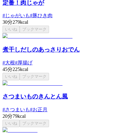
定番！肉じゃが
#
じゃがいも
#
豚ひき肉
30分
279kcal
いいね
ブックマーク
煮干しだしのあっさりおでん
#
大根
#
厚揚げ
45分
225kcal
いいね
ブックマーク
さつまいものきんとん風
#
さつまいも
#
お正月
20分
79kcal
いいね
ブックマーク