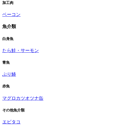
加工肉
ベーコン
魚介類
白身魚
たら
鮭・サーモン
青魚
ぶり
鰆
赤魚
マグロ
カツオ
ツナ缶
その他魚介類
エビ
タコ