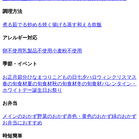
調理方法
煮る
茹でる
炒める
焼く
揚げる
蒸す
和える
炊飯
アレルギー対応
卵不使用
乳製品不使用
小麦粉不使用
季節・イベント
お正月
節分
ひなまつり
こどもの日
七夕
ハロウィン
クリスマス
春の旬食材
夏の旬食材
秋の旬食材
冬の旬食材
バレンタイン・
ホワイトデー
誕生日
お祭り
お弁当
メインのおかず
野菜のおかず
赤色・黄色のおかず
緑のおかず
お弁当におすすめ
時短簡単