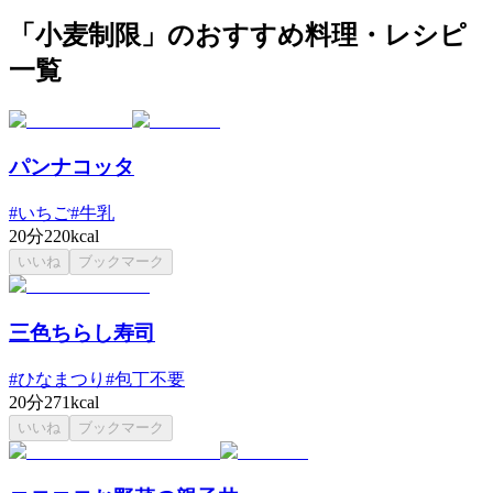
「小麦制限」のおすすめ料理・レシピ
一覧
パンナコッタ
#
いちご
#
牛乳
20分
220kcal
いいね
ブックマーク
三色ちらし寿司
#
ひなまつり
#
包丁不要
20分
271kcal
いいね
ブックマーク