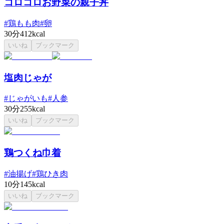
コロコロお野菜の親子丼
#
鶏もも肉
#
卵
30分
412kcal
いいね
ブックマーク
塩肉じゃが
#
じゃがいも
#
人参
30分
255kcal
いいね
ブックマーク
鶏つくね巾着
#
油揚げ
#
鶏ひき肉
10分
145kcal
いいね
ブックマーク