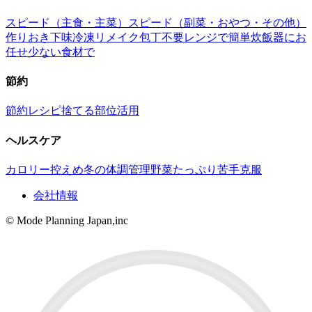
スピード（主食・主菜）
スピード（副菜・おやつ・その他）
作りおき
下味冷凍
リメイク
包丁不要
レンジで簡単
炊飯器にお
任せ
少ない食材で
節約
節約レシピ
捨てる部位活用
ヘルスケア
カロリー控えめ
冬の体調管理
野菜たっぷり
苦手克服
会社情報
© Mode Planning Japan,inc