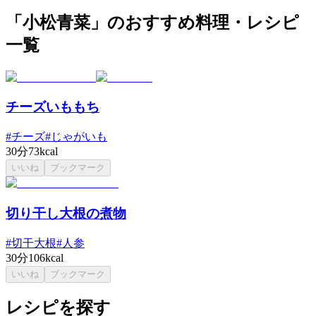
「小松青菜」のおすすめ料理・レシピ
一覧
チーズいももち
#
チーズ
#
じゃがいも
30分
73kcal
いいね
ブックマーク
切り干し大根の煮物
#
切干大根
#
人参
30分
106kcal
いいね
ブックマーク
レシピを探す