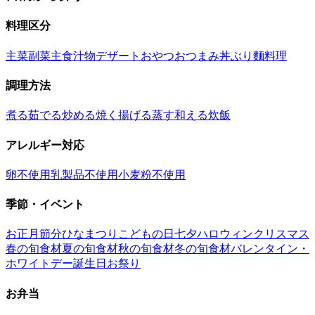
料理区分
主菜
副菜
主食
汁物
デザート
おやつ
おつまみ
丼ぶり
麵料理
調理方法
煮る
茹でる
炒める
焼く
揚げる
蒸す
和える
炊飯
アレルギー対応
卵不使用
乳製品不使用
小麦粉不使用
季節・イベント
お正月
節分
ひなまつり
こどもの日
七夕
ハロウィン
クリスマス
春の旬食材
夏の旬食材
秋の旬食材
冬の旬食材
バレンタイン・
ホワイトデー
誕生日
お祭り
お弁当