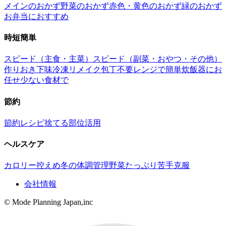
メインのおかず
野菜のおかず
赤色・黄色のおかず
緑のおかず
お弁当におすすめ
時短簡単
スピード（主食・主菜）
スピード（副菜・おやつ・その他）
作りおき
下味冷凍
リメイク
包丁不要
レンジで簡単
炊飯器にお
任せ
少ない食材で
節約
節約レシピ
捨てる部位活用
ヘルスケア
カロリー控えめ
冬の体調管理
野菜たっぷり
苦手克服
会社情報
© Mode Planning Japan,inc