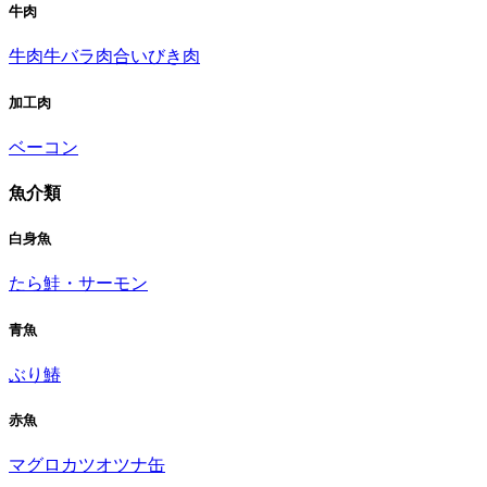
牛肉
牛肉
牛バラ肉
合いびき肉
加工肉
ベーコン
魚介類
白身魚
たら
鮭・サーモン
青魚
ぶり
鰆
赤魚
マグロ
カツオ
ツナ缶