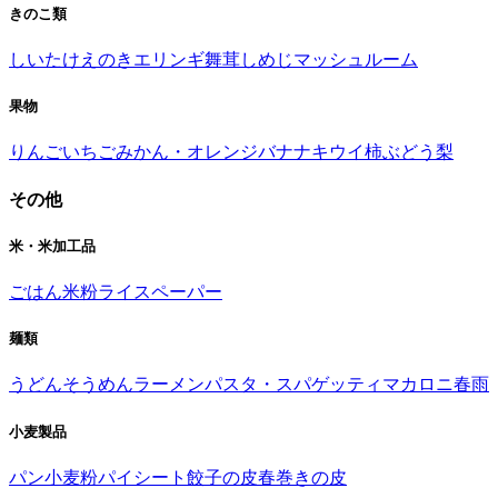
きのこ類
しいたけ
えのき
エリンギ
舞茸
しめじ
マッシュルーム
果物
りんご
いちご
みかん・オレンジ
バナナ
キウイ
柿
ぶどう
梨
その他
米・米加工品
ごはん
米粉
ライスペーパー
麺類
うどん
そうめん
ラーメン
パスタ・スパゲッティ
マカロニ
春雨
小麦製品
パン
小麦粉
パイシート
餃子の皮
春巻きの皮