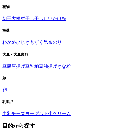
乾物
切干大根
煮干し
干ししいたけ
麩
海藻
わかめ
ひじき
もずく
昆布
のり
大豆・大豆製品
豆腐
厚揚げ
豆乳
納豆
油揚げ
きな粉
卵
卵
乳製品
牛乳
チーズ
ヨーグルト
生クリーム
目的から探す