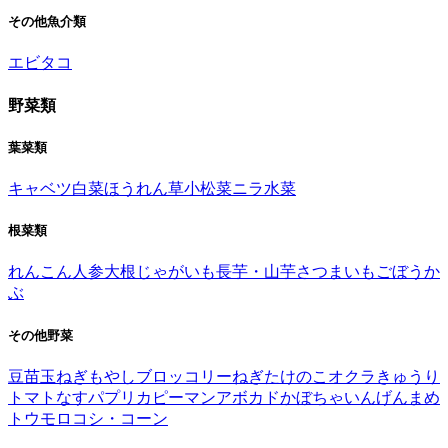
その他魚介類
エビ
タコ
野菜類
葉菜類
キャベツ
白菜
ほうれん草
小松菜
ニラ
水菜
根菜類
れんこん
人参
大根
じゃがいも
長芋・山芋
さつまいも
ごぼう
か
ぶ
その他野菜
豆苗
玉ねぎ
もやし
ブロッコリー
ねぎ
たけのこ
オクラ
きゅうり
トマト
なす
パプリカ
ピーマン
アボカド
かぼちゃ
いんげんまめ
トウモロコシ・コーン