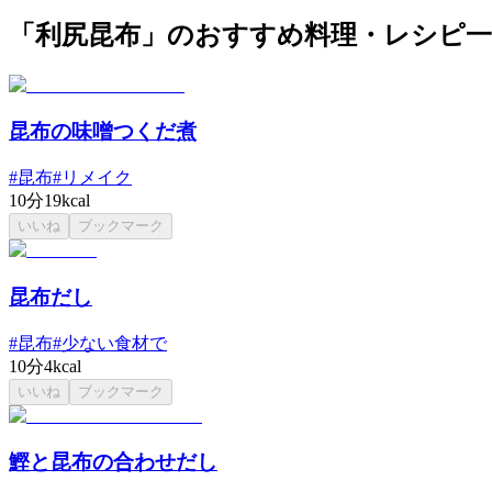
「利尻昆布」のおすすめ料理・レシピ一
昆布の味噌つくだ煮
#
昆布
#
リメイク
10分
19kcal
いいね
ブックマーク
昆布だし
#
昆布
#
少ない食材で
10分
4kcal
いいね
ブックマーク
鰹と昆布の合わせだし