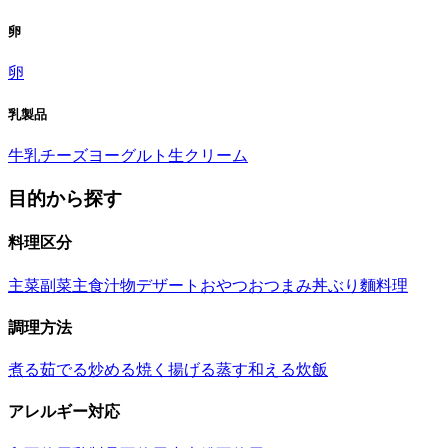
卵
卵
乳製品
牛乳
チーズ
ヨーグルト
生クリーム
目的から探す
料理区分
主菜
副菜
主食
汁物
デザート
おやつ
おつまみ
丼ぶり
麵料理
調理方法
煮る
茹でる
炒める
焼く
揚げる
蒸す
和える
炊飯
アレルギー対応