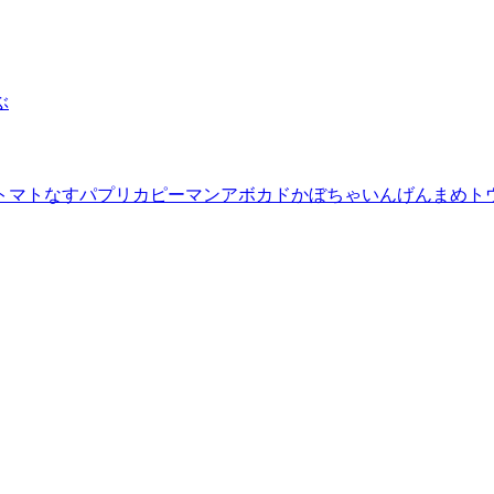
ぶ
トマト
なす
パプリカ
ピーマン
アボカド
かぼちゃ
いんげんまめ
ト