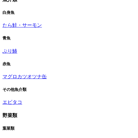
白身魚
たら
鮭・サーモン
青魚
ぶり
鰆
赤魚
マグロ
カツオ
ツナ缶
その他魚介類
エビ
タコ
野菜類
葉菜類