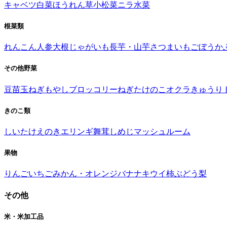
キャベツ
白菜
ほうれん草
小松菜
ニラ
水菜
根菜類
れんこん
人参
大根
じゃがいも
長芋・山芋
さつまいも
ごぼう
か
その他野菜
豆苗
玉ねぎ
もやし
ブロッコリー
ねぎ
たけのこ
オクラ
きゅうり
きのこ類
しいたけ
えのき
エリンギ
舞茸
しめじ
マッシュルーム
果物
りんご
いちご
みかん・オレンジ
バナナ
キウイ
柿
ぶどう
梨
その他
米・米加工品