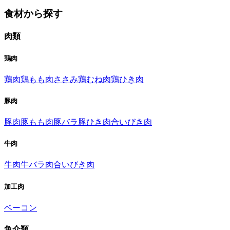
食材から探す
肉類
鶏肉
鶏肉
鶏もも肉
ささみ
鶏むね肉
鶏ひき肉
豚肉
豚肉
豚もも肉
豚バラ
豚ひき肉
合いびき肉
牛肉
牛肉
牛バラ肉
合いびき肉
加工肉
ベーコン
魚介類