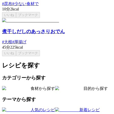
#
昆布
#
少ない食材で
10分
2kcal
いいね
ブックマーク
煮干しだしのあっさりおでん
#
大根
#
厚揚げ
45分
225kcal
いいね
ブックマーク
レシピを探す
カテゴリーから探す
食材から探す
目的から探す
テーマから探す
人気のレシピ
新着レシピ