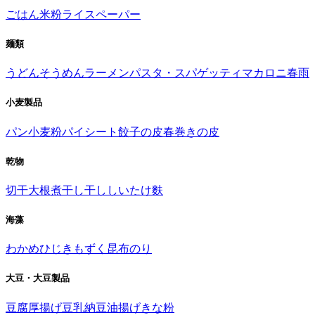
ごはん
米粉
ライスペーパー
麺類
うどん
そうめん
ラーメン
パスタ・スパゲッティ
マカロニ
春雨
小麦製品
パン
小麦粉
パイシート
餃子の皮
春巻きの皮
乾物
切干大根
煮干し
干ししいたけ
麩
海藻
わかめ
ひじき
もずく
昆布
のり
大豆・大豆製品
豆腐
厚揚げ
豆乳
納豆
油揚げ
きな粉