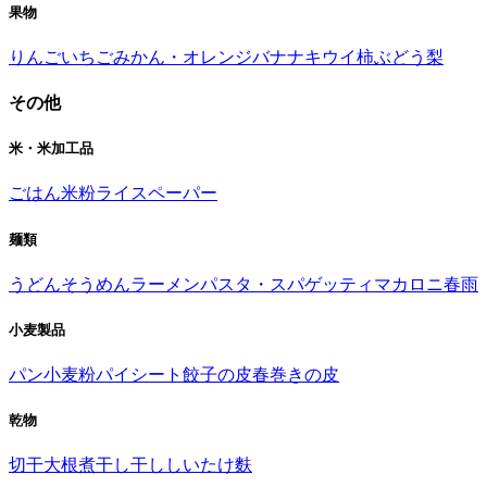
果物
りんご
いちご
みかん・オレンジ
バナナ
キウイ
柿
ぶどう
梨
その他
米・米加工品
ごはん
米粉
ライスペーパー
麺類
うどん
そうめん
ラーメン
パスタ・スパゲッティ
マカロニ
春雨
小麦製品
パン
小麦粉
パイシート
餃子の皮
春巻きの皮
乾物
切干大根
煮干し
干ししいたけ
麩