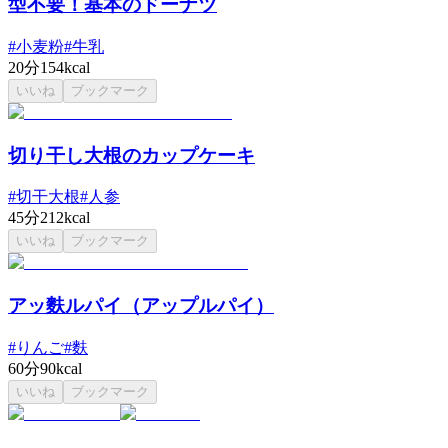
型不要！基本のドーナツ
#
小麦粉
#
牛乳
20分
154kcal
いいね
ブックマーク
切り干し大根のカップケーキ
#
切干大根
#
人参
45分
212kcal
いいね
ブックマーク
アッ麩ルパイ（アップルパイ）
#
りんご
#
麩
60分
90kcal
いいね
ブックマーク