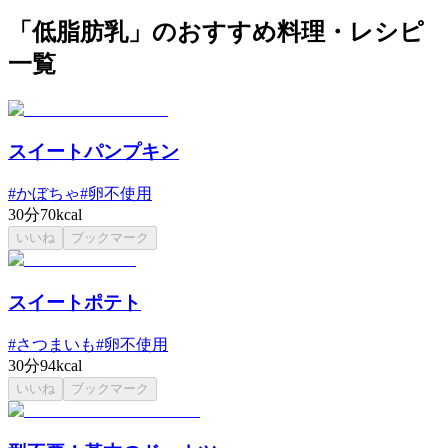
「低脂肪乳」のおすすめ料理・レシピ
一覧
スイートパンプキン
#
かぼちゃ
#
卵不使用
30分
70kcal
いいね
ブックマーク
スイートポテト
#
さつまいも
#
卵不使用
30分
94kcal
いいね
ブックマーク