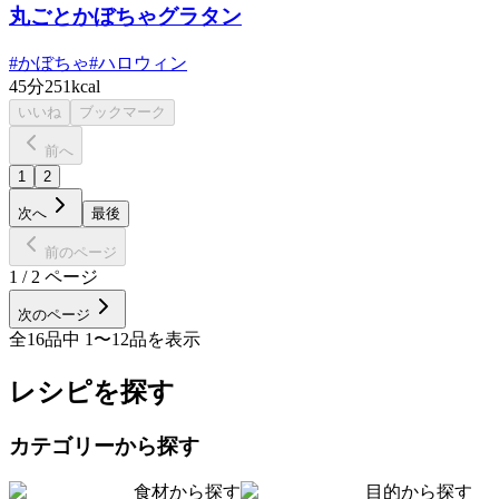
丸ごとかぼちゃグラタン
#
かぼちゃ
#
ハロウィン
45分
251kcal
いいね
ブックマーク
前へ
1
2
次へ
最後
前のページ
1
/
2
ページ
次のページ
全
16
品中
1
〜
12
品を表示
レシピを探す
カテゴリーから探す
食材から探す
目的から探す