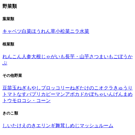
野菜類
葉菜類
キャベツ
白菜
ほうれん草
小松菜
ニラ
水菜
根菜類
れんこん
人参
大根
じゃがいも
長芋・山芋
さつまいも
ごぼう
か
ぶ
その他野菜
豆苗
玉ねぎ
もやし
ブロッコリー
ねぎ
たけのこ
オクラ
きゅうり
トマト
なす
パプリカ
ピーマン
アボカド
かぼちゃ
いんげんまめ
トウモロコシ・コーン
きのこ類
しいたけ
えのき
エリンギ
舞茸
しめじ
マッシュルーム