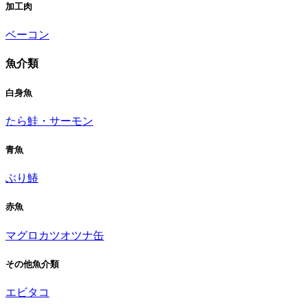
加工肉
ベーコン
魚介類
白身魚
たら
鮭・サーモン
青魚
ぶり
鰆
赤魚
マグロ
カツオ
ツナ缶
その他魚介類
エビ
タコ