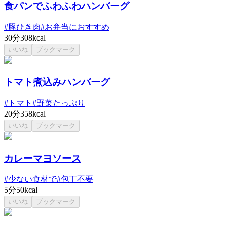
食パンでふわふわハンバーグ
#
豚ひき肉
#
お弁当におすすめ
30分
308kcal
いいね
ブックマーク
トマト煮込みハンバーグ
#
トマト
#
野菜たっぷり
20分
358kcal
いいね
ブックマーク
カレーマヨソース
#
少ない食材で
#
包丁不要
5分
50kcal
いいね
ブックマーク