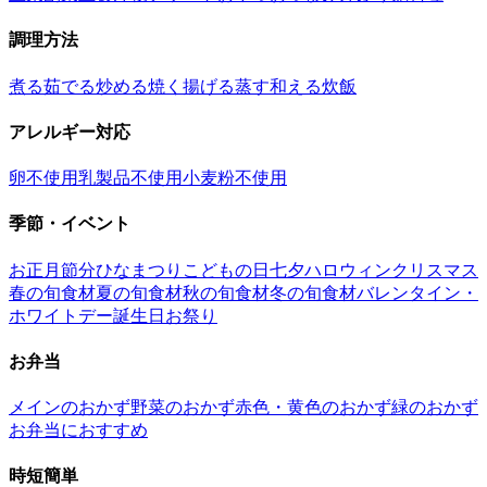
調理方法
煮る
茹でる
炒める
焼く
揚げる
蒸す
和える
炊飯
アレルギー対応
卵不使用
乳製品不使用
小麦粉不使用
季節・イベント
お正月
節分
ひなまつり
こどもの日
七夕
ハロウィン
クリスマス
春の旬食材
夏の旬食材
秋の旬食材
冬の旬食材
バレンタイン・
ホワイトデー
誕生日
お祭り
お弁当
メインのおかず
野菜のおかず
赤色・黄色のおかず
緑のおかず
お弁当におすすめ
時短簡単