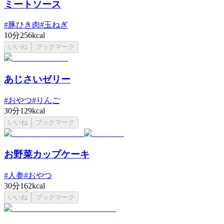
ミートソース
#
豚ひき肉
#
玉ねぎ
10分
256kcal
いいね
ブックマーク
あじさいゼリー
#
おやつ
#
りんご
30分
129kcal
いいね
ブックマーク
お野菜カップケーキ
#
人参
#
おやつ
30分
162kcal
いいね
ブックマーク