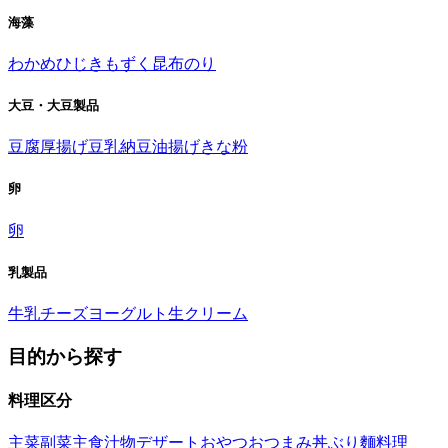
海藻
わかめ
ひじき
もずく
昆布
のり
大豆・大豆製品
豆腐
厚揚げ
豆乳
納豆
油揚げ
きな粉
卵
卵
乳製品
牛乳
チーズ
ヨーグルト
生クリーム
目的から探す
料理区分
主菜
副菜
主食
汁物
デザート
おやつ
おつまみ
丼ぶり
麵料理