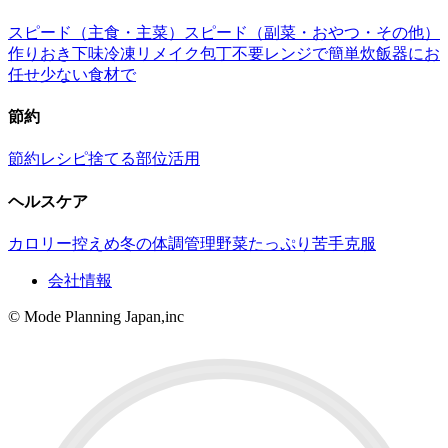
スピード（主食・主菜）
スピード（副菜・おやつ・その他）
作りおき
下味冷凍
リメイク
包丁不要
レンジで簡単
炊飯器にお
任せ
少ない食材で
節約
節約レシピ
捨てる部位活用
ヘルスケア
カロリー控えめ
冬の体調管理
野菜たっぷり
苦手克服
会社情報
© Mode Planning Japan,inc