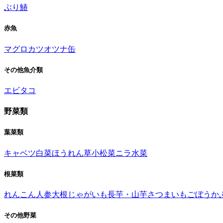
ぶり
鰆
赤魚
マグロ
カツオ
ツナ缶
その他魚介類
エビ
タコ
野菜類
葉菜類
キャベツ
白菜
ほうれん草
小松菜
ニラ
水菜
根菜類
れんこん
人参
大根
じゃがいも
長芋・山芋
さつまいも
ごぼう
か
その他野菜