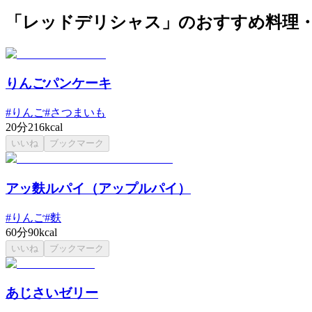
「レッドデリシャス」のおすすめ料理
りんごパンケーキ
#
りんご
#
さつまいも
20分
216kcal
いいね
ブックマーク
アッ麩ルパイ（アップルパイ）
#
りんご
#
麩
60分
90kcal
いいね
ブックマーク
あじさいゼリー