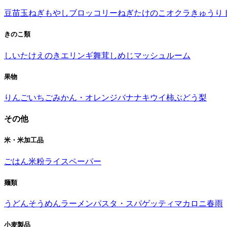
豆苗
玉ねぎ
もやし
ブロッコリー
ねぎ
たけのこ
オクラ
きゅうり
きのこ類
しいたけ
えのき
エリンギ
舞茸
しめじ
マッシュルーム
果物
りんご
いちご
みかん・オレンジ
バナナ
キウイ
柿
ぶどう
梨
その他
米・米加工品
ごはん
米粉
ライスペーパー
麺類
うどん
そうめん
ラーメン
パスタ・スパゲッティ
マカロニ
春雨
小麦製品