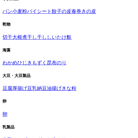
パン
小麦粉
パイシート
餃子の皮
春巻きの皮
乾物
切干大根
煮干し
干ししいたけ
麩
海藻
わかめ
ひじき
もずく
昆布
のり
大豆・大豆製品
豆腐
厚揚げ
豆乳
納豆
油揚げ
きな粉
卵
卵
乳製品