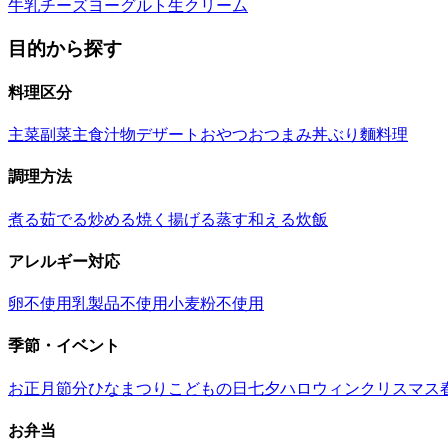
牛乳
チーズ
ヨーグルト
生クリーム
目的から探す
料理区分
主菜
副菜
主食
汁物
デザート
おやつ
おつまみ
丼ぶり
麵料理
調理方法
煮る
茹でる
炒める
焼く
揚げる
蒸す
和える
炊飯
アレルギー対応
卵不使用
乳製品不使用
小麦粉不使用
季節・イベント
お正月
節分
ひなまつり
こどもの日
七夕
ハロウィン
クリスマス
お弁当