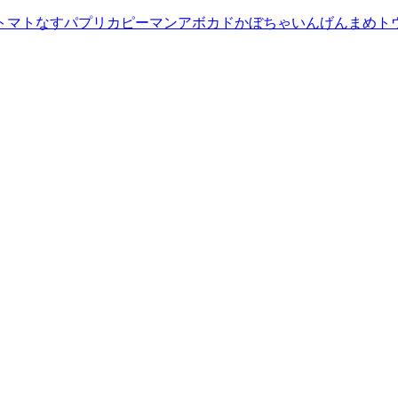
トマト
なす
パプリカ
ピーマン
アボカド
かぼちゃ
いんげんまめ
ト