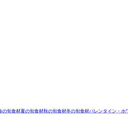
春の旬食材
夏の旬食材
秋の旬食材
冬の旬食材
バレンタイン・ホ