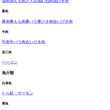
鶏肉
鶏もも肉
ささみ
鶏むね肉
鶏ひき肉
豚肉
豚肉
豚もも肉
豚バラ
豚ひき肉
合いびき肉
牛肉
牛肉
牛バラ肉
合いびき肉
加工肉
ベーコン
魚介類
白身魚
たら
鮭・サーモン
青魚