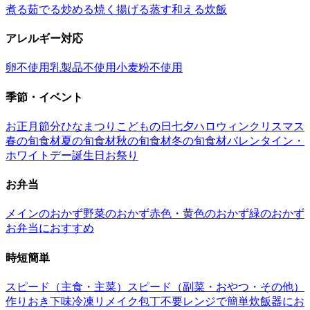
煮る
茹でる
炒める
焼く
揚げる
蒸す
和える
炊飯
アレルギー対応
卵不使用
乳製品不使用
小麦粉不使用
季節・イベント
お正月
節分
ひなまつり
こどもの日
七夕
ハロウィン
クリスマス
春の旬食材
夏の旬食材
秋の旬食材
冬の旬食材
バレンタイン・
ホワイトデー
誕生日
お祭り
お弁当
メインのおかず
野菜のおかず
赤色・黄色のおかず
緑のおかず
お弁当におすすめ
時短簡単
スピード（主食・主菜）
スピード（副菜・おやつ・その他）
作りおき
下味冷凍
リメイク
包丁不要
レンジで簡単
炊飯器にお