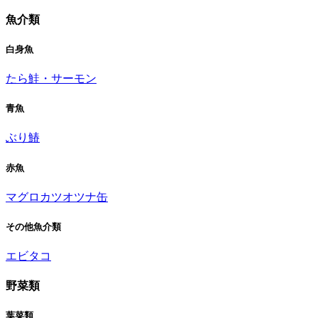
魚介類
白身魚
たら
鮭・サーモン
青魚
ぶり
鰆
赤魚
マグロ
カツオ
ツナ缶
その他魚介類
エビ
タコ
野菜類
葉菜類