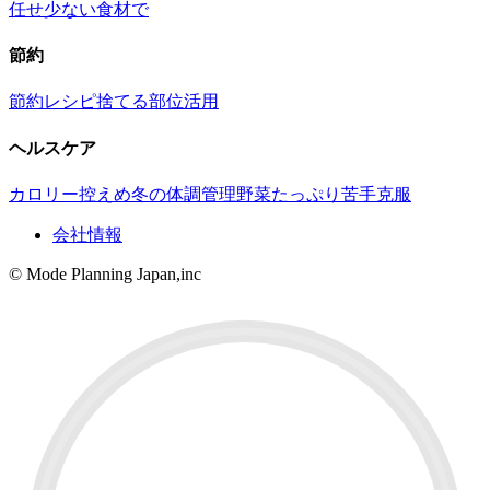
任せ
少ない食材で
節約
節約レシピ
捨てる部位活用
ヘルスケア
カロリー控えめ
冬の体調管理
野菜たっぷり
苦手克服
会社情報
© Mode Planning Japan,inc