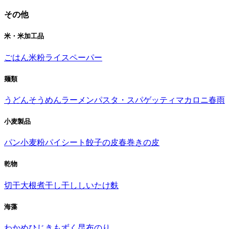
その他
米・米加工品
ごはん
米粉
ライスペーパー
麺類
うどん
そうめん
ラーメン
パスタ・スパゲッティ
マカロニ
春雨
小麦製品
パン
小麦粉
パイシート
餃子の皮
春巻きの皮
乾物
切干大根
煮干し
干ししいたけ
麩
海藻
わかめ
ひじき
もずく
昆布
のり