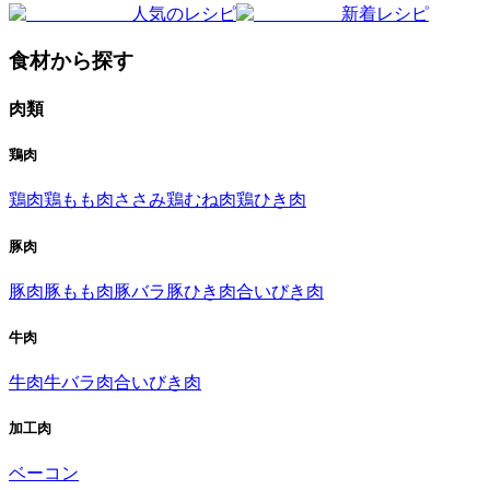
人気のレシピ
新着レシピ
食材から探す
肉類
鶏肉
鶏肉
鶏もも肉
ささみ
鶏むね肉
鶏ひき肉
豚肉
豚肉
豚もも肉
豚バラ
豚ひき肉
合いびき肉
牛肉
牛肉
牛バラ肉
合いびき肉
加工肉
ベーコン