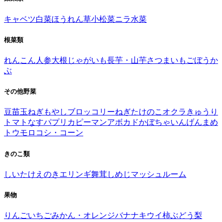
キャベツ
白菜
ほうれん草
小松菜
ニラ
水菜
根菜類
れんこん
人参
大根
じゃがいも
長芋・山芋
さつまいも
ごぼう
か
ぶ
その他野菜
豆苗
玉ねぎ
もやし
ブロッコリー
ねぎ
たけのこ
オクラ
きゅうり
トマト
なす
パプリカ
ピーマン
アボカド
かぼちゃ
いんげんまめ
トウモロコシ・コーン
きのこ類
しいたけ
えのき
エリンギ
舞茸
しめじ
マッシュルーム
果物
りんご
いちご
みかん・オレンジ
バナナ
キウイ
柿
ぶどう
梨