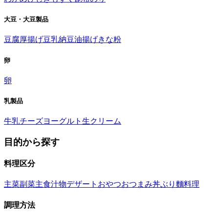
大豆・大豆製品
豆腐
厚揚げ
豆乳
納豆
油揚げ
きな粉
卵
卵
乳製品
牛乳
チーズ
ヨーグルト
生クリーム
目的から探す
料理区分
主菜
副菜
主食
汁物
デザート
おやつ
おつまみ
丼ぶり
麵料理
調理方法