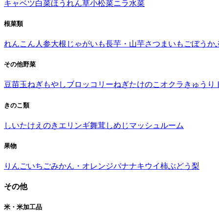
キャベツ
白菜
ほうれん草
小松菜
ニラ
水菜
根菜類
れんこん
人参
大根
じゃがいも
長芋・山芋
さつまいも
ごぼう
か
その他野菜
豆苗
玉ねぎ
もやし
ブロッコリー
ねぎ
たけのこ
オクラ
きゅうり
きのこ類
しいたけ
えのき
エリンギ
舞茸
しめじ
マッシュルーム
果物
りんご
いちご
みかん・オレンジ
バナナ
キウイ
柿
ぶどう
梨
その他
米・米加工品