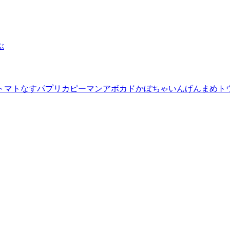
ぶ
トマト
なす
パプリカ
ピーマン
アボカド
かぼちゃ
いんげんまめ
ト