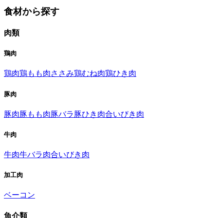
食材から探す
肉類
鶏肉
鶏肉
鶏もも肉
ささみ
鶏むね肉
鶏ひき肉
豚肉
豚肉
豚もも肉
豚バラ
豚ひき肉
合いびき肉
牛肉
牛肉
牛バラ肉
合いびき肉
加工肉
ベーコン
魚介類