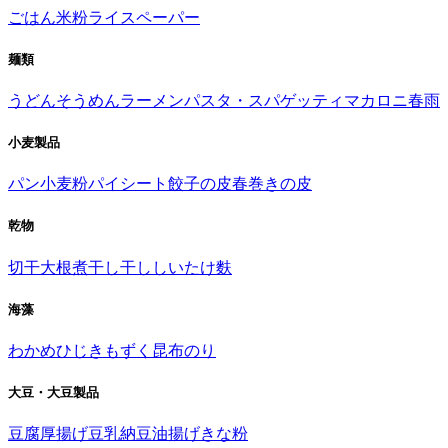
ごはん
米粉
ライスペーパー
麺類
うどん
そうめん
ラーメン
パスタ・スパゲッティ
マカロニ
春雨
小麦製品
パン
小麦粉
パイシート
餃子の皮
春巻きの皮
乾物
切干大根
煮干し
干ししいたけ
麩
海藻
わかめ
ひじき
もずく
昆布
のり
大豆・大豆製品
豆腐
厚揚げ
豆乳
納豆
油揚げ
きな粉