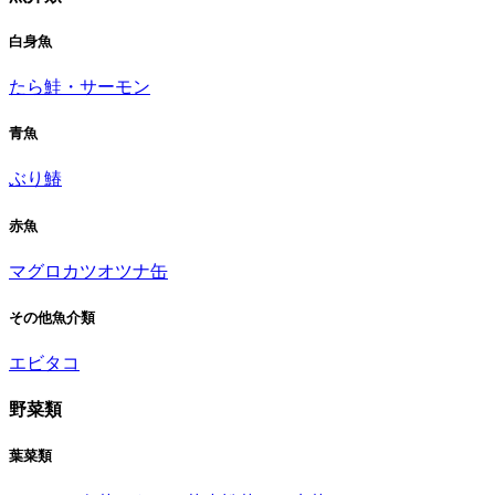
白身魚
たら
鮭・サーモン
青魚
ぶり
鰆
赤魚
マグロ
カツオ
ツナ缶
その他魚介類
エビ
タコ
野菜類
葉菜類