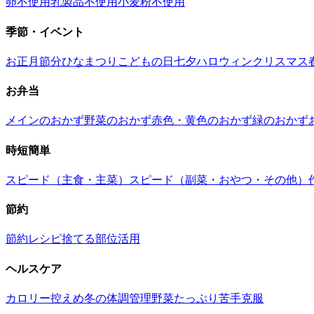
卵不使用
乳製品不使用
小麦粉不使用
季節・イベント
お正月
節分
ひなまつり
こどもの日
七夕
ハロウィン
クリスマス
お弁当
メインのおかず
野菜のおかず
赤色・黄色のおかず
緑のおかず
時短簡単
スピード（主食・主菜）
スピード（副菜・おやつ・その他）
節約
節約レシピ
捨てる部位活用
ヘルスケア
カロリー控えめ
冬の体調管理
野菜たっぷり
苦手克服