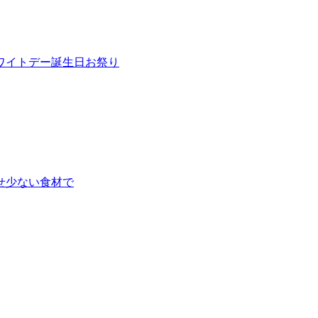
ワイトデー
誕生日
お祭り
せ
少ない食材で