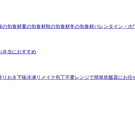
春の旬食材
夏の旬食材
秋の旬食材
冬の旬食材
バレンタイン・ホ
お弁当におすすめ
作りおき
下味冷凍
リメイク
包丁不要
レンジで簡単
炊飯器にお任