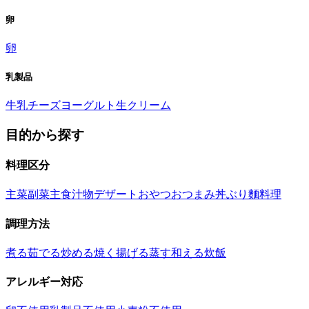
卵
卵
乳製品
牛乳
チーズ
ヨーグルト
生クリーム
目的から探す
料理区分
主菜
副菜
主食
汁物
デザート
おやつ
おつまみ
丼ぶり
麵料理
調理方法
煮る
茹でる
炒める
焼く
揚げる
蒸す
和える
炊飯
アレルギー対応