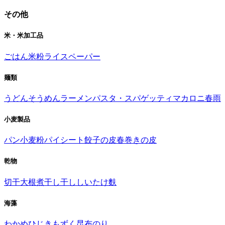
その他
米・米加工品
ごはん
米粉
ライスペーパー
麺類
うどん
そうめん
ラーメン
パスタ・スパゲッティ
マカロニ
春雨
小麦製品
パン
小麦粉
パイシート
餃子の皮
春巻きの皮
乾物
切干大根
煮干し
干ししいたけ
麩
海藻
わかめ
ひじき
もずく
昆布
のり