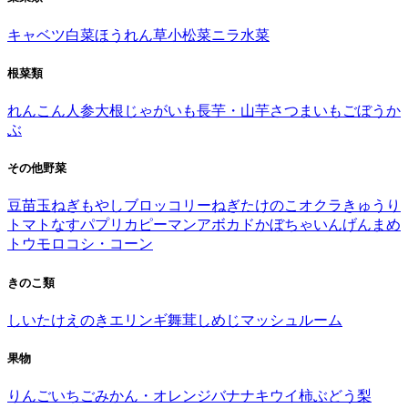
キャベツ
白菜
ほうれん草
小松菜
ニラ
水菜
根菜類
れんこん
人参
大根
じゃがいも
長芋・山芋
さつまいも
ごぼう
か
ぶ
その他野菜
豆苗
玉ねぎ
もやし
ブロッコリー
ねぎ
たけのこ
オクラ
きゅうり
トマト
なす
パプリカ
ピーマン
アボカド
かぼちゃ
いんげんまめ
トウモロコシ・コーン
きのこ類
しいたけ
えのき
エリンギ
舞茸
しめじ
マッシュルーム
果物
りんご
いちご
みかん・オレンジ
バナナ
キウイ
柿
ぶどう
梨