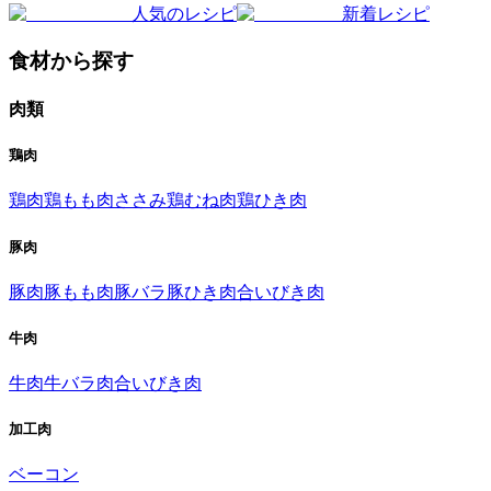
人気のレシピ
新着レシピ
食材から探す
肉類
鶏肉
鶏肉
鶏もも肉
ささみ
鶏むね肉
鶏ひき肉
豚肉
豚肉
豚もも肉
豚バラ
豚ひき肉
合いびき肉
牛肉
牛肉
牛バラ肉
合いびき肉
加工肉
ベーコン