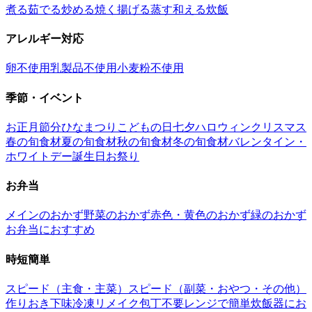
煮る
茹でる
炒める
焼く
揚げる
蒸す
和える
炊飯
アレルギー対応
卵不使用
乳製品不使用
小麦粉不使用
季節・イベント
お正月
節分
ひなまつり
こどもの日
七夕
ハロウィン
クリスマス
春の旬食材
夏の旬食材
秋の旬食材
冬の旬食材
バレンタイン・
ホワイトデー
誕生日
お祭り
お弁当
メインのおかず
野菜のおかず
赤色・黄色のおかず
緑のおかず
お弁当におすすめ
時短簡単
スピード（主食・主菜）
スピード（副菜・おやつ・その他）
作りおき
下味冷凍
リメイク
包丁不要
レンジで簡単
炊飯器にお