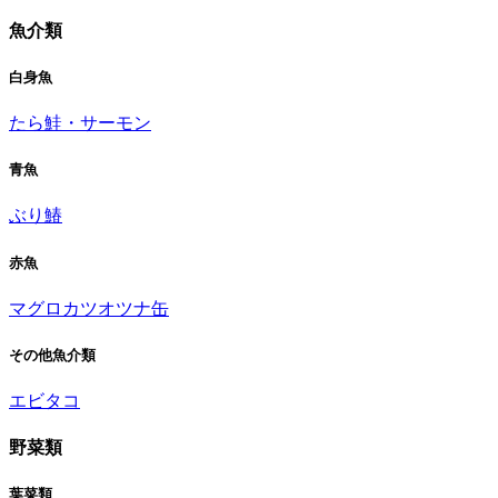
魚介類
白身魚
たら
鮭・サーモン
青魚
ぶり
鰆
赤魚
マグロ
カツオ
ツナ缶
その他魚介類
エビ
タコ
野菜類
葉菜類