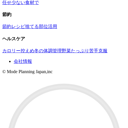
任せ
少ない食材で
節約
節約レシピ
捨てる部位活用
ヘルスケア
カロリー控えめ
冬の体調管理
野菜たっぷり
苦手克服
会社情報
© Mode Planning Japan,inc