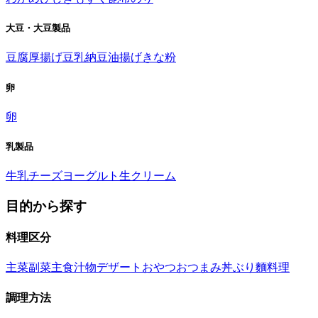
大豆・大豆製品
豆腐
厚揚げ
豆乳
納豆
油揚げ
きな粉
卵
卵
乳製品
牛乳
チーズ
ヨーグルト
生クリーム
目的から探す
料理区分
主菜
副菜
主食
汁物
デザート
おやつ
おつまみ
丼ぶり
麵料理
調理方法