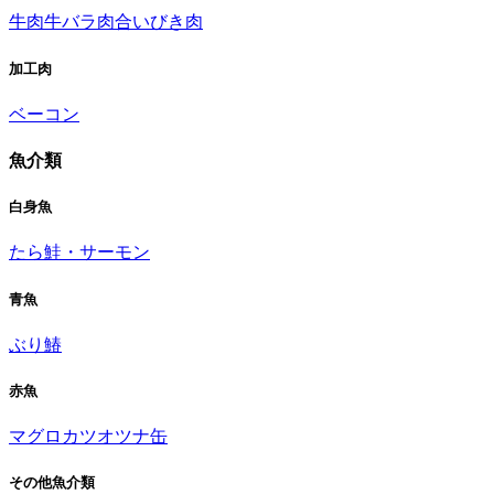
牛肉
牛バラ肉
合いびき肉
加工肉
ベーコン
魚介類
白身魚
たら
鮭・サーモン
青魚
ぶり
鰆
赤魚
マグロ
カツオ
ツナ缶
その他魚介類