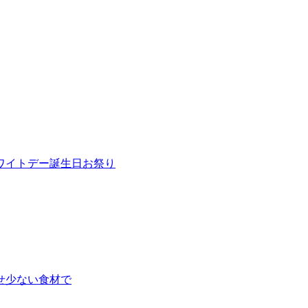
ワイトデー
誕生日
お祭り
せ
少ない食材で