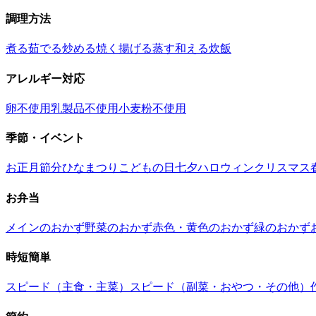
調理方法
煮る
茹でる
炒める
焼く
揚げる
蒸す
和える
炊飯
アレルギー対応
卵不使用
乳製品不使用
小麦粉不使用
季節・イベント
お正月
節分
ひなまつり
こどもの日
七夕
ハロウィン
クリスマス
お弁当
メインのおかず
野菜のおかず
赤色・黄色のおかず
緑のおかず
時短簡単
スピード（主食・主菜）
スピード（副菜・おやつ・その他）