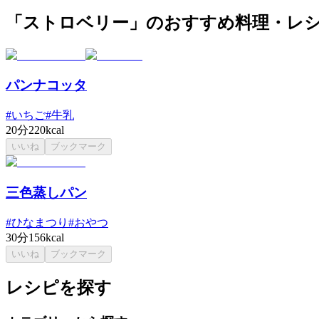
「ストロベリー」のおすすめ料理・レ
パンナコッタ
#
いちご
#
牛乳
20分
220kcal
いいね
ブックマーク
三色蒸しパン
#
ひなまつり
#
おやつ
30分
156kcal
いいね
ブックマーク
レシピを探す