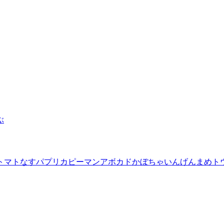
ぶ
トマト
なす
パプリカ
ピーマン
アボカド
かぼちゃ
いんげんまめ
ト