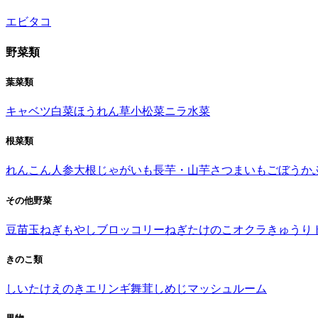
エビ
タコ
野菜類
葉菜類
キャベツ
白菜
ほうれん草
小松菜
ニラ
水菜
根菜類
れんこん
人参
大根
じゃがいも
長芋・山芋
さつまいも
ごぼう
か
その他野菜
豆苗
玉ねぎ
もやし
ブロッコリー
ねぎ
たけのこ
オクラ
きゅうり
きのこ類
しいたけ
えのき
エリンギ
舞茸
しめじ
マッシュルーム