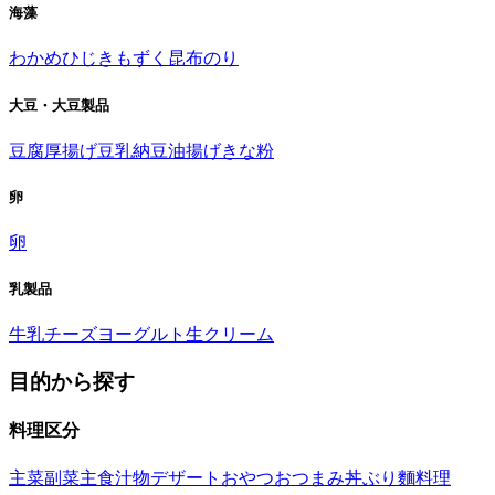
海藻
わかめ
ひじき
もずく
昆布
のり
大豆・大豆製品
豆腐
厚揚げ
豆乳
納豆
油揚げ
きな粉
卵
卵
乳製品
牛乳
チーズ
ヨーグルト
生クリーム
目的から探す
料理区分
主菜
副菜
主食
汁物
デザート
おやつ
おつまみ
丼ぶり
麵料理