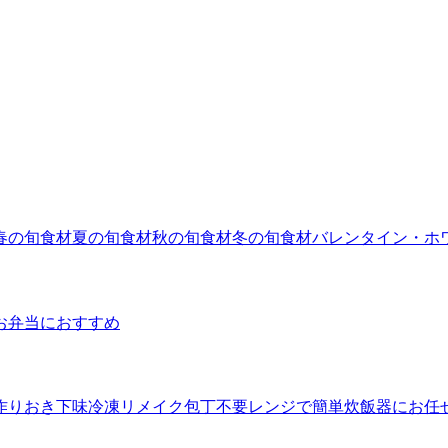
春の旬食材
夏の旬食材
秋の旬食材
冬の旬食材
バレンタイン・ホ
お弁当におすすめ
作りおき
下味冷凍
リメイク
包丁不要
レンジで簡単
炊飯器にお任