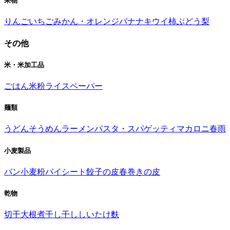
果物
りんご
いちご
みかん・オレンジ
バナナ
キウイ
柿
ぶどう
梨
その他
米・米加工品
ごはん
米粉
ライスペーパー
麺類
うどん
そうめん
ラーメン
パスタ・スパゲッティ
マカロニ
春雨
小麦製品
パン
小麦粉
パイシート
餃子の皮
春巻きの皮
乾物
切干大根
煮干し
干ししいたけ
麩