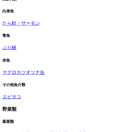
白身魚
たら
鮭・サーモン
青魚
ぶり
鰆
赤魚
マグロ
カツオ
ツナ缶
その他魚介類
エビ
タコ
野菜類
葉菜類