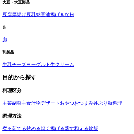
大豆・大豆製品
豆腐
厚揚げ
豆乳
納豆
油揚げ
きな粉
卵
卵
乳製品
牛乳
チーズ
ヨーグルト
生クリーム
目的から探す
料理区分
主菜
副菜
主食
汁物
デザート
おやつ
おつまみ
丼ぶり
麵料理
調理方法
煮る
茹でる
炒める
焼く
揚げる
蒸す
和える
炊飯