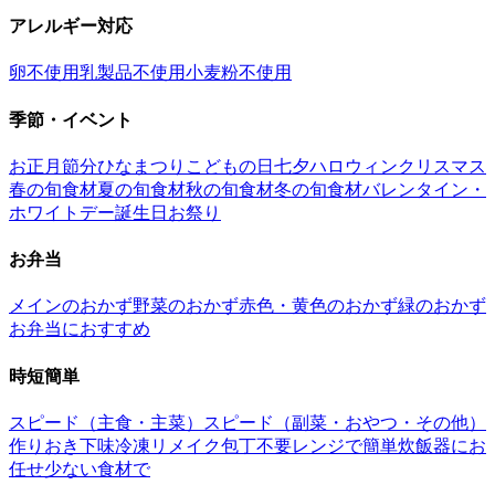
アレルギー対応
卵不使用
乳製品不使用
小麦粉不使用
季節・イベント
お正月
節分
ひなまつり
こどもの日
七夕
ハロウィン
クリスマス
春の旬食材
夏の旬食材
秋の旬食材
冬の旬食材
バレンタイン・
ホワイトデー
誕生日
お祭り
お弁当
メインのおかず
野菜のおかず
赤色・黄色のおかず
緑のおかず
お弁当におすすめ
時短簡単
スピード（主食・主菜）
スピード（副菜・おやつ・その他）
作りおき
下味冷凍
リメイク
包丁不要
レンジで簡単
炊飯器にお
任せ
少ない食材で