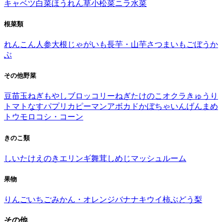
キャベツ
白菜
ほうれん草
小松菜
ニラ
水菜
根菜類
れんこん
人参
大根
じゃがいも
長芋・山芋
さつまいも
ごぼう
か
ぶ
その他野菜
豆苗
玉ねぎ
もやし
ブロッコリー
ねぎ
たけのこ
オクラ
きゅうり
トマト
なす
パプリカ
ピーマン
アボカド
かぼちゃ
いんげんまめ
トウモロコシ・コーン
きのこ類
しいたけ
えのき
エリンギ
舞茸
しめじ
マッシュルーム
果物
りんご
いちご
みかん・オレンジ
バナナ
キウイ
柿
ぶどう
梨
その他