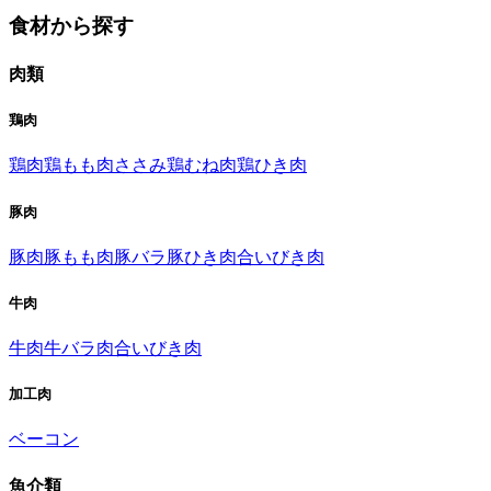
食材から探す
肉類
鶏肉
鶏肉
鶏もも肉
ささみ
鶏むね肉
鶏ひき肉
豚肉
豚肉
豚もも肉
豚バラ
豚ひき肉
合いびき肉
牛肉
牛肉
牛バラ肉
合いびき肉
加工肉
ベーコン
魚介類