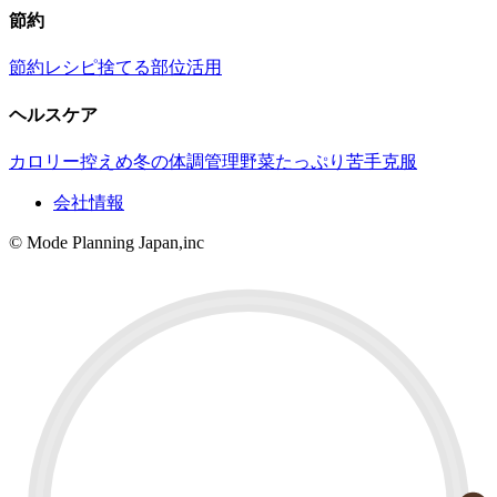
節約
節約レシピ
捨てる部位活用
ヘルスケア
カロリー控えめ
冬の体調管理
野菜たっぷり
苦手克服
会社情報
© Mode Planning Japan,inc