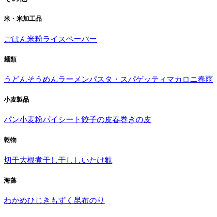
米・米加工品
ごはん
米粉
ライスペーパー
麺類
うどん
そうめん
ラーメン
パスタ・スパゲッティ
マカロニ
春雨
小麦製品
パン
小麦粉
パイシート
餃子の皮
春巻きの皮
乾物
切干大根
煮干し
干ししいたけ
麩
海藻
わかめ
ひじき
もずく
昆布
のり