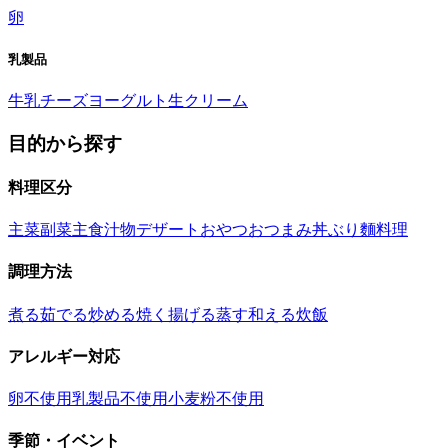
卵
乳製品
牛乳
チーズ
ヨーグルト
生クリーム
目的から探す
料理区分
主菜
副菜
主食
汁物
デザート
おやつ
おつまみ
丼ぶり
麵料理
調理方法
煮る
茹でる
炒める
焼く
揚げる
蒸す
和える
炊飯
アレルギー対応
卵不使用
乳製品不使用
小麦粉不使用
季節・イベント