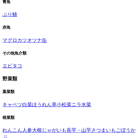
青魚
ぶり
鰆
赤魚
マグロ
カツオ
ツナ缶
その他魚介類
エビ
タコ
野菜類
葉菜類
キャベツ
白菜
ほうれん草
小松菜
ニラ
水菜
根菜類
れんこん
人参
大根
じゃがいも
長芋・山芋
さつまいも
ごぼう
か
ぶ