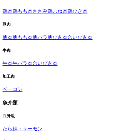
鶏肉
鶏もも肉
ささみ
鶏むね肉
鶏ひき肉
豚肉
豚肉
豚もも肉
豚バラ
豚ひき肉
合いびき肉
牛肉
牛肉
牛バラ肉
合いびき肉
加工肉
ベーコン
魚介類
白身魚
たら
鮭・サーモン