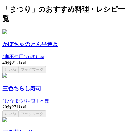
「まつり」のおすすめ料理・レシピ一
覧
かぼちゃのとん平焼き
#
卵不使用
#
かぼちゃ
40分
212kcal
いいね
ブックマーク
三色ちらし寿司
#
ひなまつり
#
包丁不要
20分
271kcal
いいね
ブックマーク