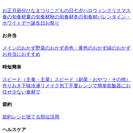
お正月
節分
ひなまつり
こどもの日
七夕
ハロウィン
クリスマス
春の旬食材
夏の旬食材
秋の旬食材
冬の旬食材
バレンタイン・
ホワイトデー
誕生日
お祭り
お弁当
メインのおかず
野菜のおかず
赤色・黄色のおかず
緑のおかず
お弁当におすすめ
時短簡単
スピード（主食・主菜）
スピード（副菜・おやつ・その他）
作りおき
下味冷凍
リメイク
包丁不要
レンジで簡単
炊飯器にお
任せ
少ない食材で
節約
節約レシピ
捨てる部位活用
ヘルスケア