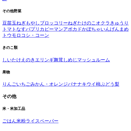
その他野菜
豆苗
玉ねぎ
もやし
ブロッコリー
ねぎ
たけのこ
オクラ
きゅうり
トマト
なす
パプリカ
ピーマン
アボカド
かぼちゃ
いんげんまめ
トウモロコシ・コーン
きのこ類
しいたけ
えのき
エリンギ
舞茸
しめじ
マッシュルーム
果物
りんご
いちご
みかん・オレンジ
バナナ
キウイ
柿
ぶどう
梨
その他
米・米加工品
ごはん
米粉
ライスペーパー