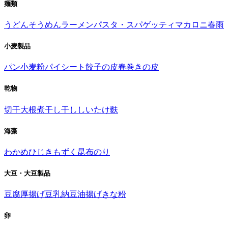
麺類
うどん
そうめん
ラーメン
パスタ・スパゲッティ
マカロニ
春雨
小麦製品
パン
小麦粉
パイシート
餃子の皮
春巻きの皮
乾物
切干大根
煮干し
干ししいたけ
麩
海藻
わかめ
ひじき
もずく
昆布
のり
大豆・大豆製品
豆腐
厚揚げ
豆乳
納豆
油揚げ
きな粉
卵